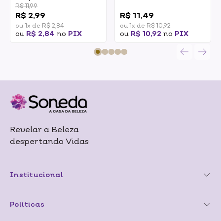
Meu Jardim Mágico
Pitaya Rosa Cremoso
R$ 11,99
0
Vejo Flores Em Mim
9,5ml
R$ 2,99
R$ 11,49
9,5ml
ou 1x de R$ 2,84
ou 1x de R$ 10,92
ou
R$ 2,84
no
PIX
ou
R$ 10,92
no
PIX
Revelar a Beleza
despertando Vidas
Institucional
Políticas