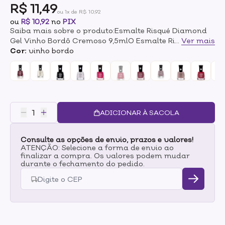
R$ 11,49
ou 1x de R$ 10,92
ou
R$ 10,92
no
PIX
Saiba mais sobre o produto:Esmalte Risqué Diamond
Gel Vinho Bordô Cremoso 9,5mlO Esmalte Risqué
...
Ver mais
Diamond Gel Vinho Bordô possui alto brilho e
Cor:
vinho bordo
durabilidade. O pincel contém 800 cerdas o que
aumenta a cobertura e precisão na aplicação do
esmalte. Sua fórmula hipoalergênica é livre de
substâncias que causam alergia. Para garantir o efeito
gel, após a aplicação do esmalte com cor (Passo 1),
passe o Top Coat Fixador Diamond Gel Risqué (Passo
ADICIONAR À SACOLA
2), que foi criado especialmente para proporcionar a
durabilidade e alto brilho. Você bonita por mais tempo!
Consulte as opções de envio, prazos e valores!
ATENÇÃO: Selecione a forma de envio ao
finalizar a compra. Os valores podem mudar
durante o fechamento do pedido.