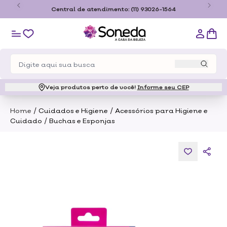
o
Central de atendimento:
(11) 93026-1564
Veja produtos perto de você!
Informe seu CEP
/
/
Home
Cuidados e Higiene
Acessórios para Higiene e
/
Cuidado
Buchas e Esponjas