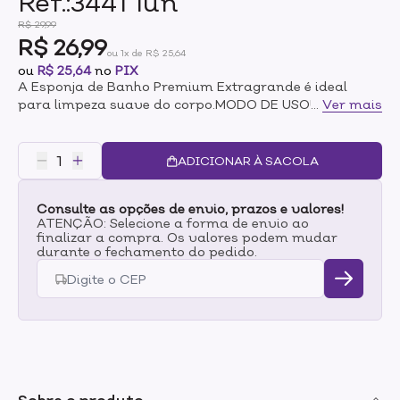
Ref.:3441 1un
R$ 29,99
R$ 26,99
ou 1x de R$ 25,64
ou
R$ 25,64
no
PIX
A Esponja de Banho Premium Extragrande é ideal
para limpeza suave do corpo.MODO DE USOUmedeça
...
Ver mais
a esponja em água e aplique o sabonete de sua
preferência. Massageie a pele com movimentos
circulares.
ADICIONAR À SACOLA
Consulte as opções de envio, prazos e valores!
ATENÇÃO: Selecione a forma de envio ao
finalizar a compra. Os valores podem mudar
durante o fechamento do pedido.