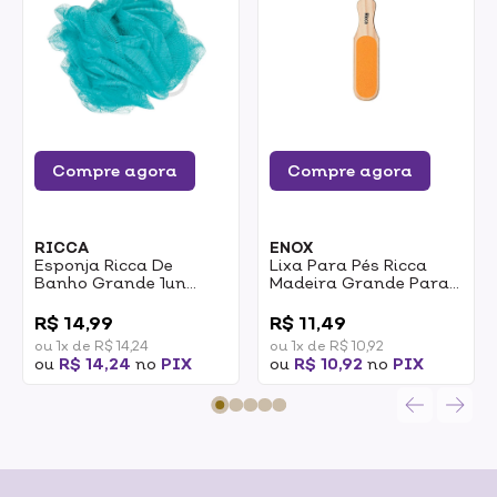
Compre agora
Compre agora
RICCA
ENOX
Esponja Ricca De
Lixa Para Pés Ricca
Banho Grande 1un
Madeira Grande Para
REF:300
Pé 1un
0
0
R$ 14,99
R$ 11,49
ou 1x de R$ 14,24
ou 1x de R$ 10,92
ou
R$ 14,24
no
PIX
ou
R$ 10,92
no
PIX