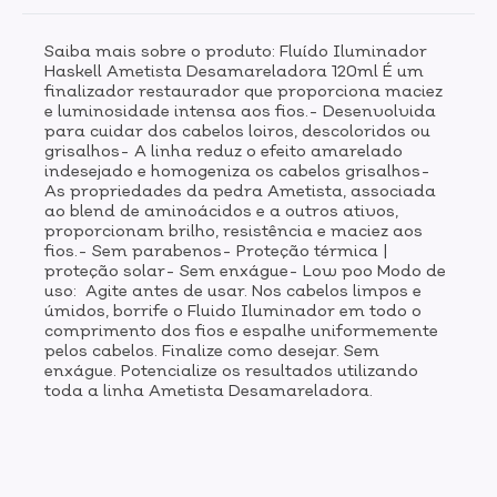
Saiba mais sobre o produto: Fluído Iluminador
Haskell Ametista Desamareladora 120ml É um
finalizador restaurador que proporciona maciez
e luminosidade intensa aos fios.- Desenvolvida
para cuidar dos cabelos loiros, descoloridos ou
grisalhos- A linha reduz o efeito amarelado
indesejado e homogeniza os cabelos grisalhos-
As propriedades da pedra Ametista, associada
ao blend de aminoácidos e a outros ativos,
proporcionam brilho, resistência e maciez aos
fios.- Sem parabenos- Proteção térmica |
proteção solar- Sem enxágue- Low poo Modo de
uso: Agite antes de usar. Nos cabelos limpos e
úmidos, borrife o Fluido Iluminador em todo o
comprimento dos fios e espalhe uniformemente
pelos cabelos. Finalize como desejar. Sem
enxágue. Potencialize os resultados utilizando
toda a linha Ametista Desamareladora.