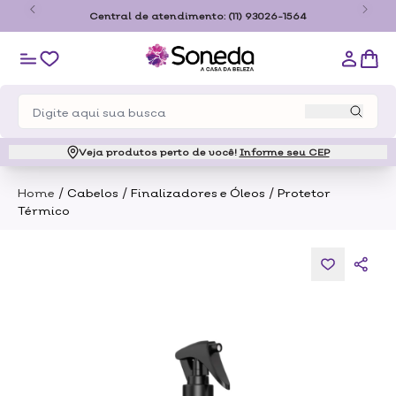
o
Central de atendimento:
(11) 93026-1564
Veja produtos perto de você!
Informe seu CEP
/
/
/
Home
Cabelos
Finalizadores e Óleos
Protetor
Térmico