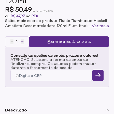
120ml
R$ 50,49
ou 1x de R$ 47,97
ou
R$ 47,97
no
PIX
Saiba mais sobre o produto: Fluído Iluminador Haskell
Ametista Desamareladora 120ml É um finalizador
...
Ver mais
restaurador que proporciona maciez e luminosidade
intensa aos fios.- Desenvolvida para cuidar dos
cabelos loiros, descoloridos ou grisalhos- A linha reduz
ADICIONAR À SACOLA
o efeito amarelado indesejado e homogeniza os
cabelos grisalhos- As propriedades da pedra
Consulte as opções de envio, prazos e valores!
Ametista, associada ao blend de aminoácidos e a
ATENÇÃO: Selecione a forma de envio ao
outros ativos, proporcionam brilho, resistência e
finalizar a compra. Os valores podem mudar
maciez aos fios.- Sem parabenos- Proteção térmica |
durante o fechamento do pedido.
proteção solar- Sem enxágue- Low poo Modo de
uso: Agite antes de usar. Nos cabelos limpos e úmidos,
borrife o Fluido Iluminador em todo o comprimento
dos fios e espalhe uniformemente pelos cabelos.
Finalize como desejar. Sem enxágue. Potencialize os
resultados utilizando toda a linha Ametista
Desamareladora.
Descrição