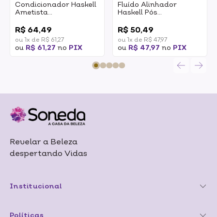
Condicionador Haskell
Fluído Alinhador
Ametista
Haskell Pós
Desamareladora
Progressiva 120ml
0
0
300ml
R$ 64,49
R$ 50,49
ou 1x de R$ 61,27
ou 1x de R$ 47,97
ou
R$ 61,27
no
PIX
ou
R$ 47,97
no
PIX
Revelar a Beleza
despertando Vidas
Institucional
Políticas