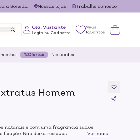
ca a Soneda
Nossas lojas
Trabalhe conosco
Olá, Visitante
Meus
favoritos
Login ou Cadastro
ementos
Ofertas
Novidades
 Extratus Homem
os naturais e com uma fragrância suave.
e fixação. Não deixa resíduos.
...
Ver mais