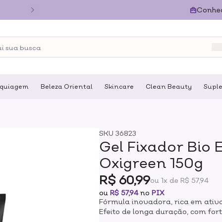
Conhe
quiagem
Beleza Oriental
Skincare
Clean Beauty
Supl
SKU
36823
Gel Fixador Bio
Oxigreen 150g
R$ 60,99
ou 1x de R$ 57,94
ou
R$ 57,94
no
PIX
Fórmula inovadora, rica em ativ
Efeito de longa duração, com fort