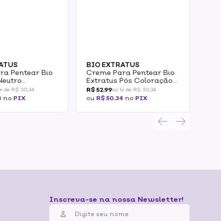
RATUS
BIO EXTRATUS
BIO
ra Pentear Bio
Creme Para Pentear Bio
Cre
Neutro
Extratus Pós Coloração
Ext
 Do Leite 150g
Goji Berry 150g
150
R$ 52,99
R$ 5
1x de R$ 50,34
ou 1x de R$ 50,34
4
no
PIX
ou
R$ 50,34
no
PIX
ou
R
Inscreva-se na nossa Newsletter!