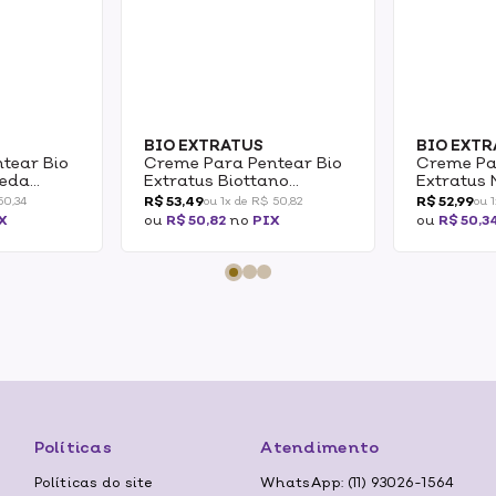
BIO EXTRATUS
BIO EXT
tear Bio
Creme Para Pentear Bio
Creme Pa
ueda
Extratus Biottano
Extratus 
Ativador De Cachos 150g
Proteínas
R$ 53,49
R$ 52,99
50,34
ou 1x de R$ 50,82
ou 
X
ou
R$ 50,82
no
PIX
ou
R$ 50,3
Políticas
Atendimento
Políticas do site
WhatsApp: (11) 93026-1564