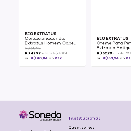
BIO EXTRATUS
Condicionador Bio
BIO EXTRATUS
Extratus Homem Cabelo
Creme Para Pen
E Barba 300ml
Extratus Antiq
R$ 60,99
Jaborandi 150g
R$ 42,99
R$ 52,99
ou 1x de R$ 40,84
ou 1x de R$ 
ou
R$ 40,84
no
PIX
ou
R$ 50,34
no
PI
Institucional
Quem somos