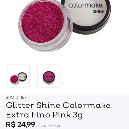
SKU
171187
Glitter Shine Colormake.
Extra Fino Pink 3g
R$ 24,99
ou 1x de R$ 23,74