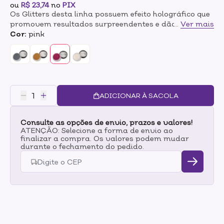
ou
R$ 23,74
no
PIX
Os Glitters desta linha possuem efeito holográfico que
promovem resultados surpreendentes e dão ainda
...
Ver mais
mais destaque para maquiagens.Pode ser usado no
Cor:
pink
corpo, rosto ou cabelo! Ele te ajuda a criar diversos
looks, garantindo uma produção extremamente
luxuosa, sofisticada, alegre e divertida.
ADICIONAR À SACOLA
Consulte as opções de envio, prazos e valores!
ATENÇÃO: Selecione a forma de envio ao
finalizar a compra. Os valores podem mudar
durante o fechamento do pedido.