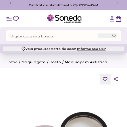
o
Central de atendimento:
(11) 93026-1564
Veja produtos perto de você!
Informe seu CEP
/
/
/
Home
Maquiagem
Rosto
Maquiagem Artística