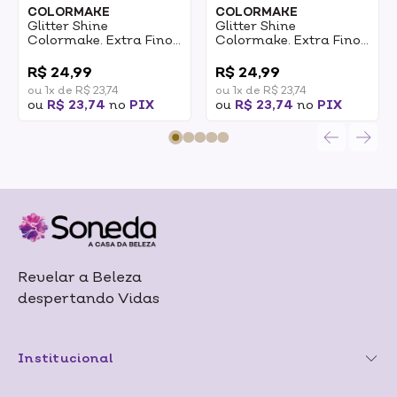
COLORMAKE
COLORMAKE
Glitter Shine
Glitter Shine
Colormake. Extra Fino
Colormake. Extra Fino
Multicolor 3g
Ouro 3g
0
0
R$ 24,99
R$ 24,99
ou 1x de R$ 23,74
ou 1x de R$ 23,74
ou
R$ 23,74
no
PIX
ou
R$ 23,74
no
PIX
Revelar a Beleza
despertando Vidas
Institucional