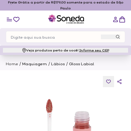
Frete Grátis a partir de R$179,00 somente para o estado de São
Paulo
Veja produtos perto de você!
Informe seu CEP
/
/
/
Home
Maquiagem
Lábios
Gloss Labial