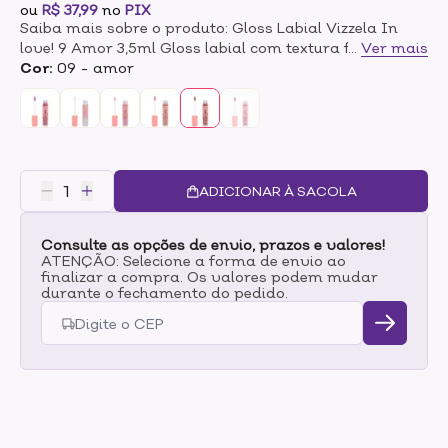
ou
R$ 37,99
no
PIX
Saiba mais sobre o produto: Gloss Labial Vizzela In
love! 9 Amor 3,5ml Gloss labial com textura firme,
...
Ver mais
deslizante e confortável que não escorre dos lábios,
Cor:
09 - amor
com efeito 3D ultra brilho. Aplicador em formato
coração que facilita a aplicação e traz a quantidade
certa de produto. Cores com partículas de brilho
incríveis e agora em nova embalagem. Modo de
uso:Aplique sobre os lábios.
ADICIONAR À SACOLA
Consulte as opções de envio, prazos e valores!
ATENÇÃO: Selecione a forma de envio ao
finalizar a compra. Os valores podem mudar
durante o fechamento do pedido.