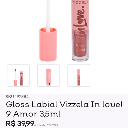
SKU
192384
Gloss Labial Vizzela In love!
9 Amor 3,5ml
R$ 39,99
ou 1x de R$ 37,99