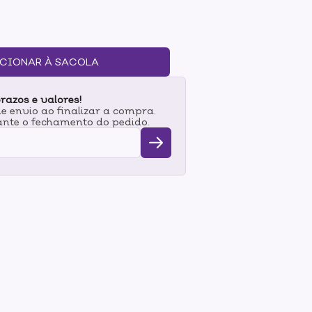
à umidade, sem agredir ou ressecar os cabelos.
CIONAR À SACOLA
razos e valores!
 envio ao finalizar a compra.
nte o fechamento do pedido.