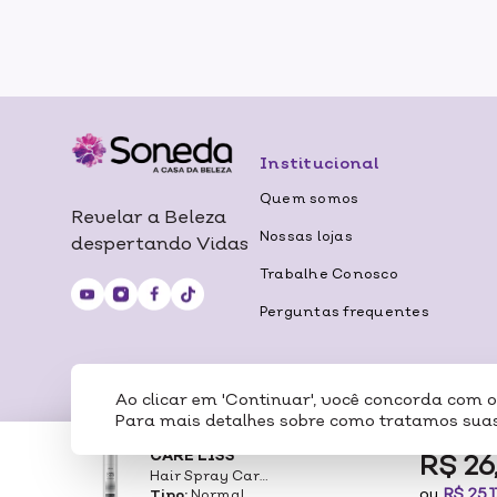
Institucional
Quem somos
Revelar a Beleza
Nossas lojas
despertando Vidas
Trabalhe Conosco
Perguntas frequentes
Ao clicar em 'Continuar', você concorda com 
Certificados
Para mais detalhes sobre como tratamos suas
CARE LISS
R$ 26
Hair Spray Care
RAZÃO SOCIAL: SONEDA A CASA DA 
ou
R$ 25,1
Tipo:
Normal
Liss Fixa Solto