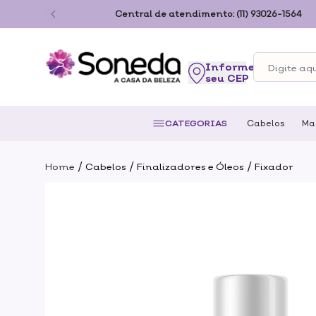
ão Paulo
Central de atendimento:
(11) 93026-1564
seu CEP
CATEGORIAS
Cabelos
Ma
/
/
/
Home
Cabelos
Finalizadores e Óleos
Fixador