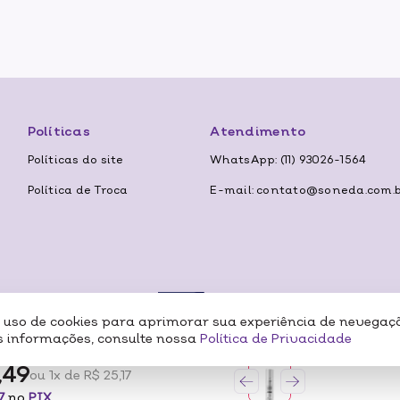
Políticas
Atendimento
Políticas do site
WhatsApp: (11) 93026-1564
Política de Troca
E-mail: contato@soneda.com.
o uso de cookies para aprimorar sua experiência de nevegaç
Formas de
 informações, consulte nossa
Política de Privacidade
,49
ou 1x de R$ 25,17
BELEZA LTDA CNP:07.116.306/0001-57 ENDEREÇO: RUA PERO NETO, 89 – VILA DA SAÚD
7
no
PIX