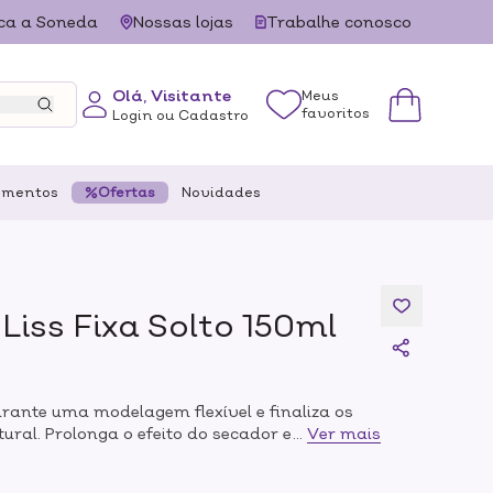
ca a Soneda
Nossas lojas
Trabalhe conosco
Olá, Visitante
Meus
favoritos
Login ou Cadastro
ementos
Ofertas
Novidades
Liss Fixa Solto 150ml
rante uma modelagem flexível e finaliza os
ural. Prolonga o efeito do secador e chapinha
...
Ver mais
ulado com ativos de alta qualidade além de
nologias que formam um filme flexível e