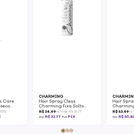
CHARMING
CHARMIN
ss Care
Hair Spray Cless
Hair Spra
sseco
Charming Fixa Solto
Charming 
orte
150ml
400ml
R$ 34,49
R$ 53,49
37,52
ou 1x de R$ 32,77
ou 
X
ou
R$ 32,77
no
PIX
ou
R$ 50,8