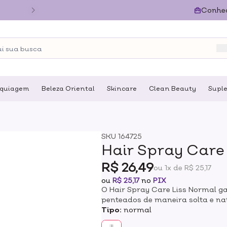
Conhe
quiagem
Beleza Oriental
Skincare
Clean Beauty
Supl
SKU
164725
Hair Spray Care 
R$ 26,49
ou 1x de R$ 25,17
ou
R$ 25,17
no
PIX
O Hair Spray Care Liss Normal ga
penteados de maneira solta e nat
de forma duradoura, pois é form
Tipo:
normal
um conjunto inédito de novas tec