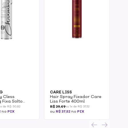
G
CARE LISS
LC
y Cless
Hair Spray Fixador Care
Hai
Fixa Solto
Liss Forte 400ml
Car
Fin
R$ 39,49
R$ 2
1x de R$ 50,82
ou 1x de R$ 37,52
40
2
no
PIX
ou
R$ 37,52
no
PIX
ou
R