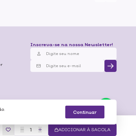
Inscreva-se na nossa Newsletter!
br
ão.
 Pagamentos
Continuar
ADICIONAR À SACOLA
E – SÃO PAULO/SP – CEP 04053-000