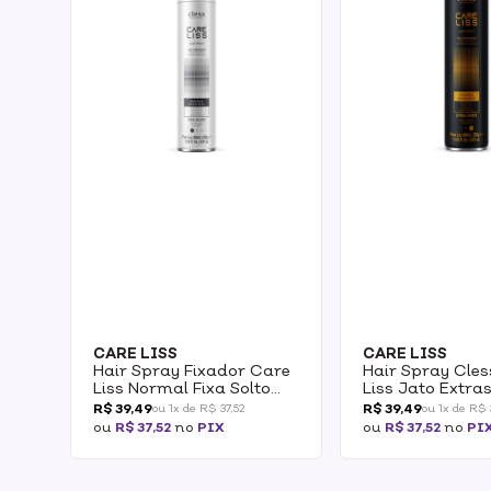
CARE LISS
CARE LISS
Hair Spray Fixador Care
Hair Spray Cle
Liss Normal Fixa Solto
Liss Jato Extra
400ml
Fixação Extra F
R$ 39,49
R$ 39,49
ou 1x de R$ 37,52
ou 1x de R$ 
400ml
ou
R$ 37,52
no
PIX
ou
R$ 37,52
no
PI