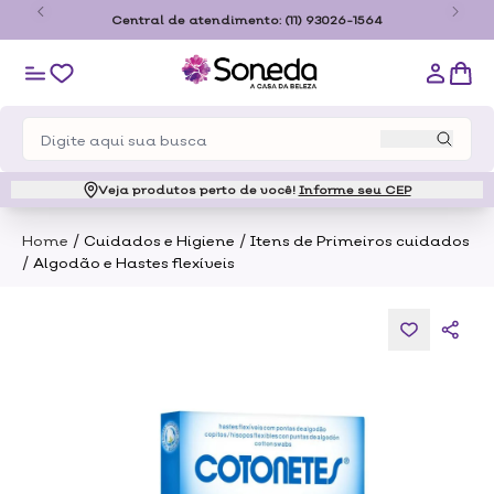
o
Central de atendimento:
(11) 93026-1564
Veja produtos perto de você!
Informe seu CEP
/
/
Home
Cuidados e Higiene
Itens de Primeiros cuidados
/
Algodão e Hastes flexíveis