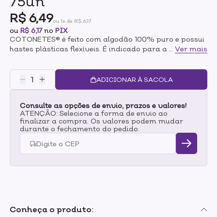
75un
R$ 6,49
ou 1x de R$ 6,17
ou
R$ 6,17
no
PIX
COTONETES® é feito com algodão 100% puro e possui
hastes plásticas flexíveis. É indicado para a higiene
...
Ver mais
pessoal de toda a família. Pode ser usado para limpar
delicadamente a parte externa da orelha (desde que
não atinja o canal do ouvido), as dobrinhas do
ADICIONAR À SACOLA
pescoço e pernas do bebê, além de ser recomendado
para aplicar e remover maquiagem.
Consulte as opções de envio, prazos e valores!
ATENÇÃO: Selecione a forma de envio ao
finalizar a compra. Os valores podem mudar
durante o fechamento do pedido.
Conheça o produto: