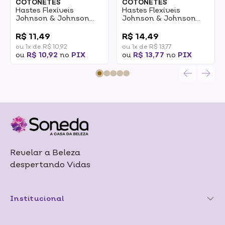
COTONETES
COTONETES
Hastes Flexíveis
Hastes Flexíveis
Johnson & Johnson
Johnson & Johnson
Cotonetes Caixa 150un
Cotonetes Pote 150un
0
0
R$ 11,49
R$ 14,49
ou 1x de R$ 10,92
ou 1x de R$ 13,77
ou
R$ 10,92
no
PIX
ou
R$ 13,77
no
PIX
Revelar a Beleza
despertando Vidas
Institucional