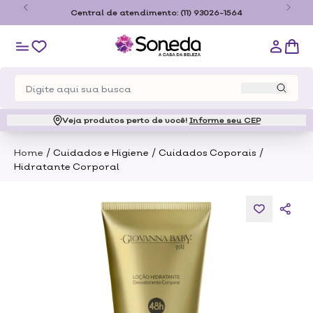
o
Central de atendimento:
(11) 93026-1564
Veja produtos perto de você!
Informe seu CEP
/
/
/
Home
Cuidados e Higiene
Cuidados Coporais
Hidratante Corporal