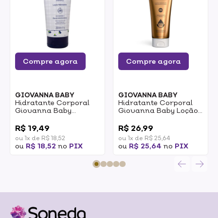
Compre agora
Compre agora
GIOVANNA BABY
GIOVANNA BABY
Hidratante Corporal
Hidratante Corporal
Giovanna Baby
Giovanna Baby Loção
Blueberry 200ml
Brown 200ml
0
0
R$ 19,49
R$ 26,99
ou 1x de R$ 18,52
ou 1x de R$ 25,64
ou
R$ 18,52
no
PIX
ou
R$ 25,64
no
PIX