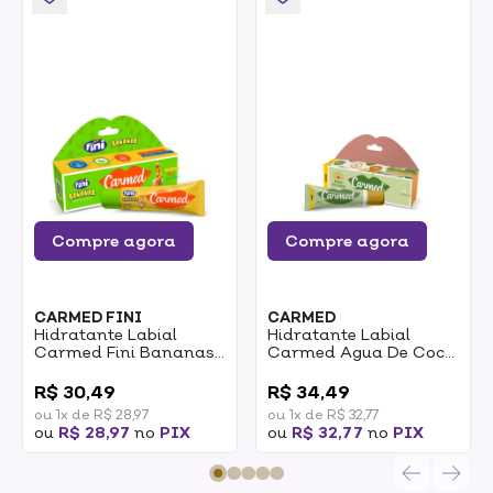
Compre agora
Compre agora
CARMED FINI
CARMED
Hidratante Labial
Hidratante Labial
Carmed Fini Bananas
Carmed Agua De Coco
Incolor 10g
Incolor FPS30 10g
0
0
R$ 30,49
R$ 34,49
ou 1x de R$ 28,97
ou 1x de R$ 32,77
ou
R$ 28,97
no
PIX
ou
R$ 32,77
no
PIX