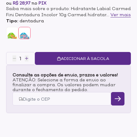
ou
R$ 28,97
no
PIX
Saiba mais sobre o produto: Hidratante Labial Carmed
Fini Dentadura Incolor 10g Carmed hidratante labial
...
Ver mais
cheirinho fini dentadura de uso diário, com alto poder
Tipo:
dentadura
de hidratação, protege contra o ressecamento,
deixando os lábios macios e saudáveis. Modo de
uso: Aplique sempre que necessário para manter os
lábios macios e hidratados.
ADICIONAR À SACOLA
Consulte as opções de envio, prazos e valores!
ATENÇÃO: Selecione a forma de envio ao
finalizar a compra. Os valores podem mudar
durante o fechamento do pedido.