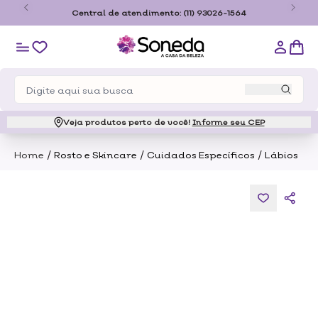
o
Central de atendimento:
(11) 93026-1564
Veja produtos perto de você!
Informe seu CEP
/
/
/
Home
Rosto e Skincare
Cuidados Específicos
Lábios