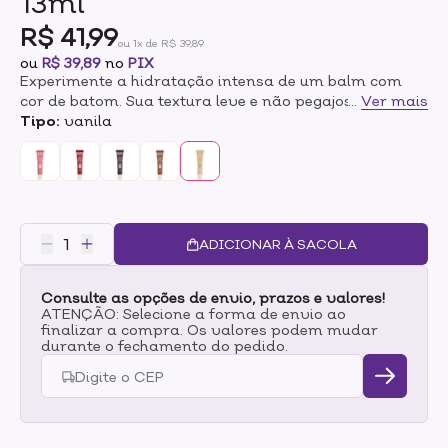
13ml
R$ 41,99
ou 1x de R$ 39,89
ou
R$ 39,89
no
PIX
Experimente a hidratação intensa de um balm com
cor de batom. Sua textura leve e não pegajosa
...
Ver mais
proporciona conforto duradouro, enquanto o
Tipo:
vanila
aplicador de silicone anatômico garante uma
aplicação fácil e precisa. Enriquecido com Óleo de
Semente de Jojoba, Ácido Hialurônico, Manteiga de
Karité, Manteiga de Murumuru e Óleo de Rícino, oferece
hidratação profunda e prolongada. Pode ser usado
sozinho ou combinado com lápis de boca para um
ADICIONAR À SACOLA
acabamento perfeito.
Consulte as opções de envio, prazos e valores!
ATENÇÃO: Selecione a forma de envio ao
finalizar a compra. Os valores podem mudar
durante o fechamento do pedido.