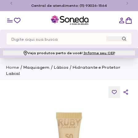
9,00 somente para o estado de São
Central de atendiment
aulo
Veja produtos perto de você!
Informe seu CEP
/
/
/
Home
Maquiagem
Lábios
Hidratante e Protetor
Labial