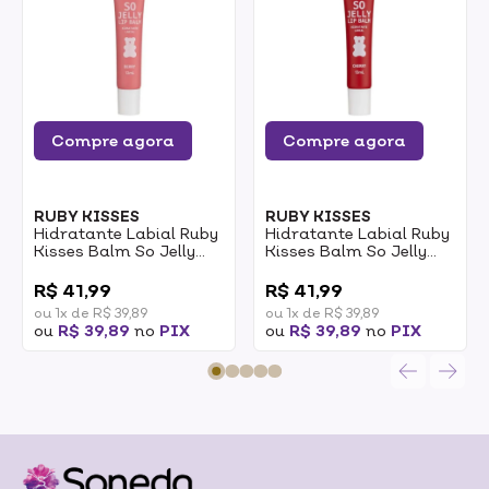
Compre agora
Compre agora
RUBY KISSES
RUBY KISSES
Hidratante Labial Ruby
Hidratante Labial Ruby
Kisses Balm So Jelly
Kisses Balm So Jelly
Berry 13ml
Cherry 13ml
0
0
R$ 41,99
R$ 41,99
ou 1x de R$ 39,89
ou 1x de R$ 39,89
ou
R$ 39,89
no
PIX
ou
R$ 39,89
no
PIX