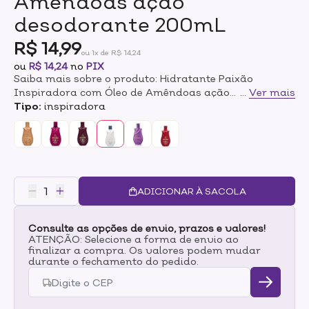
Amêndoas ação
desodorante 200mL
R$ 14,99
ou 1x de R$ 14,24
ou
R$ 14,24
no
PIX
Saiba mais sobre o produto: Hidratante Paixão
Inspiradora com Óleo de Amêndoas ação
...
Ver mais
desodorante 200mLA Loção Hidratante com ação
Tipo:
inspiradora
desodorante vai garantir a hidratação da pele por 24
horas. Sua fórmula possui óleo de amêndoas e a
fragrância tem notas de lavanda, alecrim e
bergamota. Notas florais que desabrocham com um
fundo de madeiras nobres e especiarias. De uso diário,
é recomendado para todos os tipos de pele.Modo de
ADICIONAR À SACOLA
uso:Diariamente, aplique o produto em todo o corpo
com movimentos suaves.
Consulte as opções de envio, prazos e valores!
ATENÇÃO: Selecione a forma de envio ao
finalizar a compra. Os valores podem mudar
durante o fechamento do pedido.