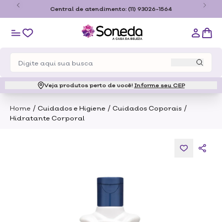
o
Central de atendimento:
(11) 93026-1564
Veja produtos perto de você!
Informe seu CEP
/
/
/
Home
Cuidados e Higiene
Cuidados Coporais
Hidratante Corporal