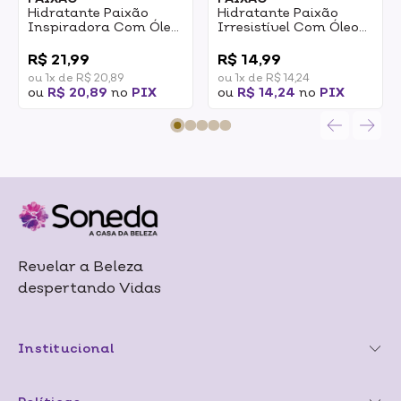
Hidratante Paixão
Hidratante Paixão
Inspiradora Com Óleo
Irresistível Com Óleo
De Amêndoas Ação
De Amêndoas Ação
0
0
Desodorante 400ml
Desodorante 200mL
R$ 21,99
R$ 14,99
ou 1x de R$ 20,89
ou 1x de R$ 14,24
ou
R$ 20,89
no
PIX
ou
R$ 14,24
no
PIX
Revelar a Beleza
despertando Vidas
Institucional