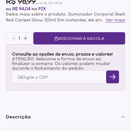
R$ 98,99
ou 1x de R$ 94,04
ou
R$ 94,04
no
PIX
Saiba mais sobre o produto: Iluminador Corporal Skelt
Red Carpet Glow 120ml Em instantes, ele proporciona
...
Ver mais
o tão desejado glow dourado, igual ao das
celebridades no tapete vermelho. Eis o segredo dos
famosos para uma pele dourada e iluminada! Além de
ADICIONAR À SACOLA
dar brilho à pele, este Iluminador Corporal oferece um
bronzeado suave e ajuda a disfarçar imperfeições
Consulte as opções de envio, prazos e valores!
como estrias e celulites. O produto tem durabilidade de
ATENÇÃO: Selecione a forma de envio ao
12 a 24 horas. Modo de uso: Aplique uma quantidade
finalizar a compra. Os valores podem mudar
generosa do produto na mão, espalhe em movimentos
durante o fechamento do pedido.
circulares nas áres desejadas até obter uma cor
uniforme. Espere o produto secar antes de se vestir.
Descrição