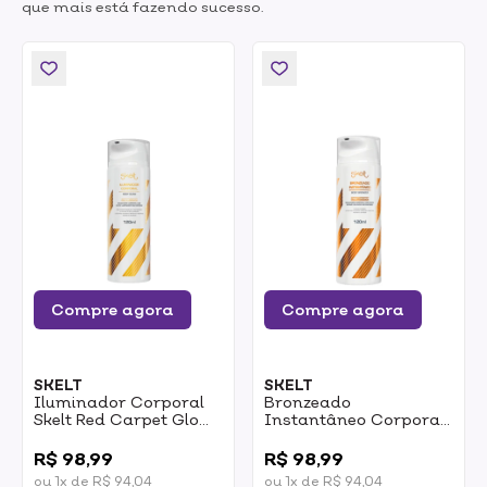
que mais está fazendo sucesso.
Compre agora
Compre agora
SKELT
SKELT
Iluminador Corporal
Bronzeado
Skelt Red Carpet Glow
Instantâneo Corporal
120ml
Skelt Red Carpet Glow
0
0
120ml
R$ 98,99
R$ 98,99
ou 1x de R$ 94,04
ou 1x de R$ 94,04