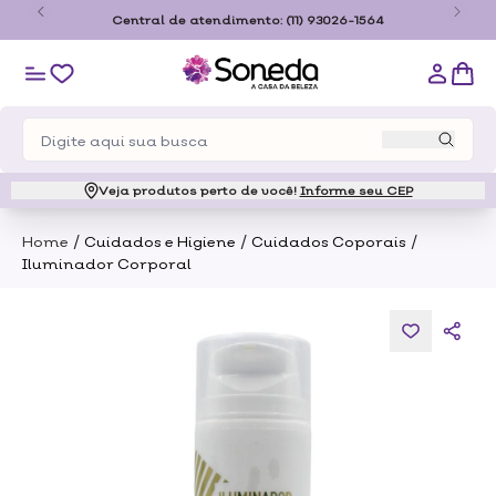
o
Central de atendimento:
(11) 93026-1564
Veja produtos perto de você!
Informe seu CEP
/
/
/
Home
Cuidados e Higiene
Cuidados Coporais
Iluminador Corporal