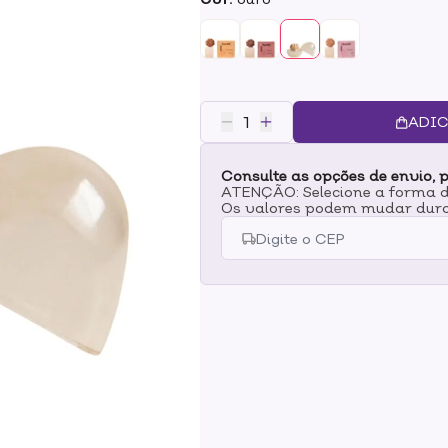
sólidos 100% naturais, veganos e
iluminam.BENEFÍCIOS- Nosso Ilum
rosto, olhos, lábios ou até no cor
para o planeta- Zero lixo, zero 
ingredientes naturais como cera
maracujáMODO DE USOAplique com
ADIC
Maçãs do rosto para um glow sau
lábios.- Canto interno dos olhos
Consulte as opções de envio, p
realçar a cor.- Em camadas, at
ATENÇÃO: Selecione a forma de
armazenar?Você pode reaprovei
Os valores podem mudar dura
dando uma sobrevida a algo que i
biodegradável!