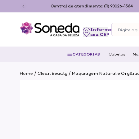
ão Paulo
Central de atendimento:
(11) 93026-1564
seu CEP
CATEGORIAS
Cabelos
Ma
/
/
Home
Clean Beauty
Maquiagem Natural e Orgâni