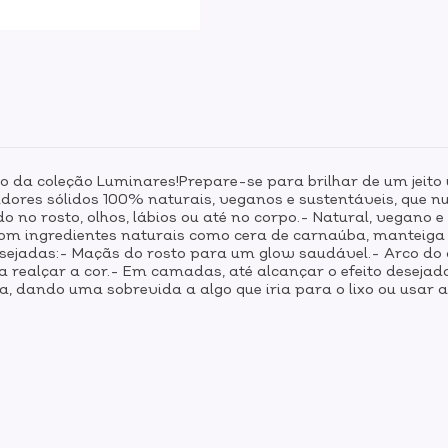
do da coleção Luminares!Prepare-se para brilhar de um jeito
minadores sólidos 100% naturais, veganos e sustentáveis, qu
 no rosto, olhos, lábios ou até no corpo.- Natural, vegano e
 com ingredientes naturais como cera de carnaúba, mantei
sejadas:- Maçãs do rosto para um glow saudável.- Arco do c
para realçar a cor.- Em camadas, até alcançar o efeito de
 dando uma sobrevida a algo que iria para o lixo ou usar a