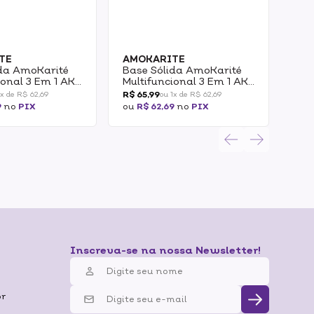
TE
AMOKARITE
AM
ida AmoKarité
Base Sólida AmoKarité
Bas
ional 3 Em 1 AK
Multifuncional 3 Em 1 AK
Mul
1.0 15g
2.0
R$ 65,99
R$ 6
1x de R$ 62,69
ou 1x de R$ 62,69
9
no
PIX
ou
R$ 62,69
no
PIX
ou
R
Inscreva-se na nossa Newsletter!
br