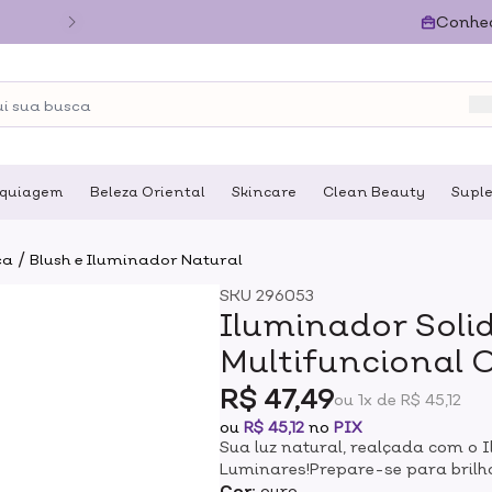
Conhe
quiagem
Beleza Oriental
Skincare
Clean Beauty
Supl
/
ca
Blush e Iluminador Natural
SKU
296053
Iluminador Soli
Multifuncional 
R$ 47,49
ou 1x de R$ 45,12
ou
R$ 45,12
no
PIX
Sua luz natural, realçada com o 
Luminares!Prepare-se para brilha
AmoKarité traz o toque de luz per
Cor:
ouro