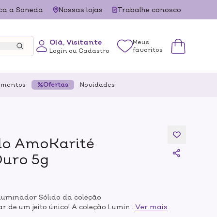
ca a Soneda
Nossas lojas
Trabalhe conosco
Olá, Visitante
Meus
favoritos
Login ou Cadastro
ementos
Ofertas
Novidades
do AmoKarité
Ouro 5g
Iluminador Sólido da coleção
r de um jeito único! A coleção Luminares da
...
Ver mais
feito para o seu dia a dia: iluminadores