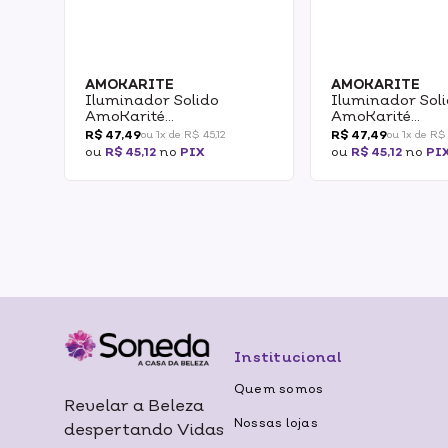
AMOKARITE
AMOKARITE
Iluminador Solido
Iluminador Sol
AmoKarité
AmoKarité
Multifuncional Bronze 5g
Multifuncional
R$ 47,49
R$ 47,49
ou 1x de R$ 45,12
ou 1x de R$ 
5g
ou
R$ 45,12
no
PIX
ou
R$ 45,12
no
PI
Institucional
Quem somos
Revelar a Beleza
Nossas lojas
despertando Vidas