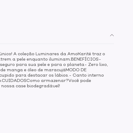
 único! A coleção Luminares da AmoKarité traz o
e nutrem a pele enquanto iluminam.BENEFÍCIOS-
 seguro para sua pele e para o planeta- Zero lixo,
ga de manga e óleo de maracujáMODO DE
upido para destacar os lábios.- Canto interno
sejado.CUIDADOSComo armazenar?Você pode
 nossa case biodegradável!