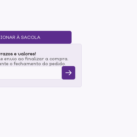
 sustentáveis, que nutrem a pele enquanto
inador é multifuncional: pode ser usado no
po.- Natural, vegano e seguro para sua pele e
plástico, embalagem biodegradável- Feito com
 de carnaúba, manteiga de manga e óleo de
 os dedos ou pincel nas áreas desejadas:-
IONAR À SACOLA
dável.- Arco do cupido para destacar os
 para abrir o olhar.- Sobre o batom para
razos e valores!
é alcançar o efeito desejado.CUIDADOSComo
 envio ao finalizar a compra.
tar uma embalagem que já tem em casa,
nte o fechamento do pedido.
ria para o lixo ou usar a nossa case