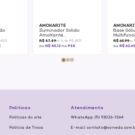
AMOKARITE
AMOKARI
ido
Iluminador Solido
Base Sól
AmoKarité
Multifunc
 Diamante
Multifuncional Rose 5g
0.5 15g
R$ 47,49
R$ 65,99
45,12
ou 1x de R$ 45,12
ou 
X
ou
R$ 45,12
no
PIX
ou
R$ 62,6
Políticas
Atendimento
Políticas do site
WhatsApp: (11) 93026-1564
Política de Troca
E-mail: contato@soneda.com.