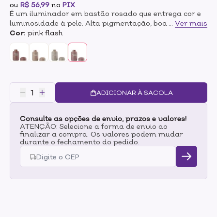
ou
R$ 56,99
no
PIX
É um iluminador em bastão rosado que entrega cor e
luminosidade à pele. Alta pigmentação, boa fixação e
...
Ver mais
acabamento cintilante. Fácil de aplicar e esfumar.
Cor:
pink flash
Com óleo de semente de uva, macadâmia e
esqualano.
ADICIONAR À SACOLA
Consulte as opções de envio, prazos e valores!
ATENÇÃO: Selecione a forma de envio ao
finalizar a compra. Os valores podem mudar
durante o fechamento do pedido.