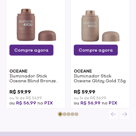
Compre agora
Compre agora
OCEANE
OCEANE
Iluminador Stick
Iluminador Stick
Oceane Blind Bronze
Oceane Glitzy Gold 7,5g
7,5g
0
0
R$ 59,99
R$ 59,99
ou 1x de R$ 56,99
ou 1x de R$ 56,99
ou
R$ 56,99
no
PIX
ou
R$ 56,99
no
PIX