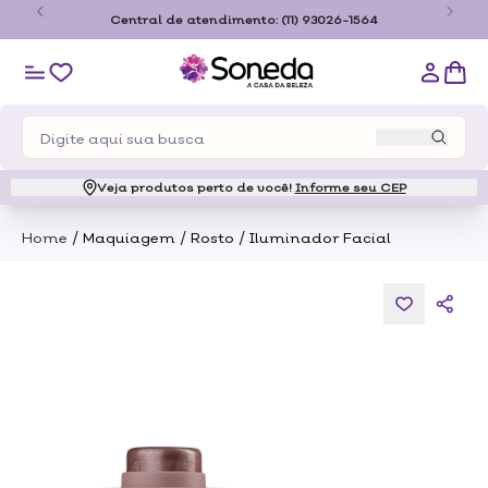
o
Central de atendimento:
(11) 93026-1564
Veja produtos perto de você!
Informe seu CEP
/
/
/
Home
Maquiagem
Rosto
Iluminador Facial