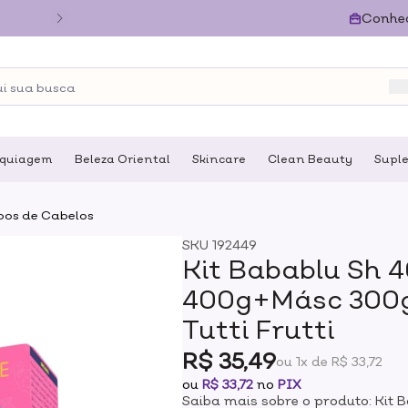
Conhe
quiagem
Beleza Oriental
Skincare
Clean Beauty
Supl
pos de Cabelos
SKU
192449
Kit Babablu Sh
400g+Másc 300g
Tutti Frutti
R$ 35,49
ou 1x de R$ 33,72
ou
R$ 33,72
no
PIX
Saiba mais sobre o produto: Ki