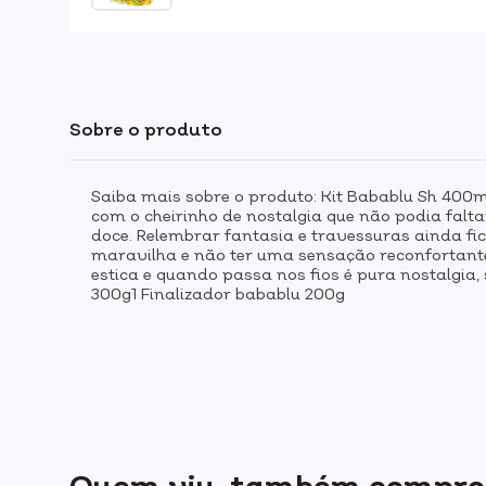
Sobre o produto
Saiba mais sobre o produto: Kit Babablu Sh 400
com o cheirinho de nostalgia que não podia falt
doce. Relembrar fantasia e travessuras ainda fic
maravilha e não ter uma sensação reconfortante 
estica e quando passa nos fios é pura nostalgi
300g1 Finalizador babablu 200g
Quem viu, também compr