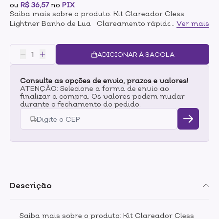
ou
R$ 36,57
no
PIX
Saiba mais sobre o produto: Kit Clareador Cless
Lightner Banho de Lua Clareamento rápido, zero
...
Ver mais
desconforto, evita o ressecamento da pele e
potencializa o brilho clareando os pelos do corpo com
um tratamento completo. O kit contém:1 Lightner pó
ADICIONAR À SACOLA
descolorante rápido com proteína 20g1 Lightner loção
reveladora cremosa 30volumes 60ml 1 Parafina
Consulte as opções de envio, prazos e valores!
protetora Lightner aromatherapy 15ml 1 Esfoliante
ATENÇÃO: Selecione a forma de envio ao
Lightiner aromatherapy 15g1 Vasilha plástica 1
finalizar a compra. Os valores podem mudar
Espátula plástica. Modo de uso: Vide embalagem.
durante o fechamento do pedido.
Descrição
Saiba mais sobre o produto: Kit Clareador Cless