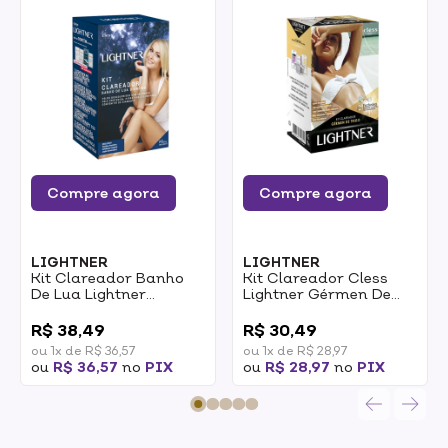
Compre agora
Compre agora
LIGHTNER
LIGHTNER
Kit Clareador Banho
Kit Clareador Cless
De Lua Lightner
Lightner Gérmen De
Diamond
Trigo
0
0
R$ 38,49
R$ 30,49
ou 1x de R$ 36,57
ou 1x de R$ 28,97
ou
R$ 36,57
no
PIX
ou
R$ 28,97
no
PIX