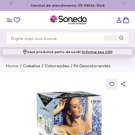
o
Central de atendimento:
(11) 93026-1564
Veja produtos perto de você!
Informe seu CEP
/
/
/
Home
Cabelos
Colorações
Pó Descolorantes