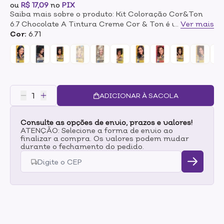
ou
R$ 17,09
no
PIX
Saiba mais sobre o produto: Kit Coloração Cor&Ton
6.7 Chocolate A Tintura Creme Cor & Ton é uma
...
Ver mais
coloração permanente com fórmula de altíssima
Cor:
6.71
qualidade. Com Cor&Ton você realiza seu desejo de
clarear ou escurecer os cabelos, realçar sua cor
natural, revelar reflexos ou cobrir os cabelos brancos.
Experimente! O kit contém:1 Oxidante 75ml1 Coloração
creme 50g1 Tratamento 10g1 Par de luvas 1 Folheto
explicativo Modo de uso:Vide folheto explicativo.
ADICIONAR À SACOLA
Consulte as opções de envio, prazos e valores!
ATENÇÃO: Selecione a forma de envio ao
finalizar a compra. Os valores podem mudar
durante o fechamento do pedido.