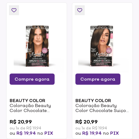
Compre agora
Compre agora
BEAUTY COLOR
BEAUTY COLOR
Coloração Beauty
Coloração Beauty
Color Chocolate
Color Chocolate Suiço
Dourado 7.7
6.7
0
0
R$ 20,99
R$ 20,99
ou 1x de R$ 19,94
ou 1x de R$ 19,94
ou
R$ 19,94
no
PIX
ou
R$ 19,94
no
PIX