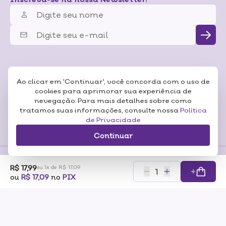
Ao clicar em 'Continuar', você concorda com o uso de
cookies para aprimorar sua experiência de
nevegação. Para mais detalhes sobre como
tratamos suas informações, consulte nossa
Política
de Privacidade
Continuar
R$ 17,99
ou 1x de R$ 17,09
Formas de
ou
R$ 17,09
no
PIX
Pagamentos
Certificados
RAZÃO SOCIAL: SONEDA A CASA DA BELEZA LTDA CNP:07.116.306/0001-57
ENDEREÇO: RUA PERO NETO, 89 – VILA DA SAÚDE – SÃO PAULO/SP – CEP 04053-000