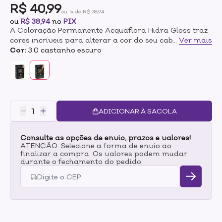
R$ 40,99
ou 1x de R$ 38,94
ou
R$ 38,94
no
PIX
A Coloração Permanente Acquaflora Hidra Gloss traz
cores incríveis para alterar a cor do seu cabelo e
...
Ver mais
promover uma cobertura total dos fios brancos.
Cor:
3.0 castanho escuro
Apresenta um sistema exclusivo com o Complexo
Protetor Pré-Coloração, enriquecida por óleos, e o
Tratamento Condicionante Pós-Coloração, para
garantir maciez, brilho e vitalidade para a fibra
capilar por muito mais tempo.Acompanha oxidante,
coloração permanente, par de luvas, Complexo
ADICIONAR À SACOLA
Protetor Pré-Coloração e Tratamento Condicionante
Pós-coloração.
Consulte as opções de envio, prazos e valores!
ATENÇÃO: Selecione a forma de envio ao
finalizar a compra. Os valores podem mudar
durante o fechamento do pedido.