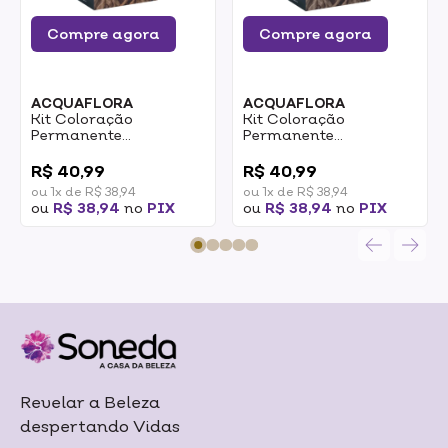
Compre agora
Compre agora
ACQUAFLORA
ACQUAFLORA
Kit Coloração
Kit Coloração
Permanente
Permanente
Acquaflora Hidra Gloss
Acquaflora Hidra Gloss
0
0
7.0 Louro Natural 177G
7.1 Louro Natural
R$ 40,99
R$ 40,99
Acinzentado 177G
ou 1x de R$ 38,94
ou 1x de R$ 38,94
ou
R$ 38,94
no
PIX
ou
R$ 38,94
no
PIX
Revelar a Beleza
despertando Vidas