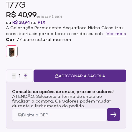
177G
R$ 40,99
ou 1x de R$ 38,94
ou
R$ 38,94
no
PIX
A Coloração Permanente Acquaflora Hidra Gloss traz
cores incríveis para alterar a cor do seu cabelo e
...
Ver mais
promover uma cobertura total dos fios brancos.
Cor:
7.7 louro natural marrom
Apresenta um sistema exclusivo com o Complexo
Protetor Pré-Coloração, enriquecida por óleos, e o
Tratamento Condicionante Pós-Coloração, para
garantir maciez, brilho e vitalidade para a fibra
capilar por muito mais tempo.Acompanha oxidante,
coloração permanente, par de luvas, Complexo
ADICIONAR À SACOLA
Protetor Pré-Coloração e Tratamento Condicionante
Pós-coloração.
Consulte as opções de envio, prazos e valores!
ATENÇÃO: Selecione a forma de envio ao
finalizar a compra. Os valores podem mudar
durante o fechamento do pedido.