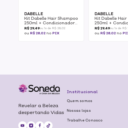
DABELLE
DABELLE
Kit Dabelle Hair Shampoo
Kit Dabelle Ha
250ml + Condicionador
250ml + Condi
175ml Abacate Nutritivo
175ml Sos Cres
R$ 29,49
R$ 29,49
ou 1x de R$ 28,02
ou 1x de R$
ou
R$ 28,02
no
PIX
ou
R$ 28,02
no
PI
Institucional
Quem somos
Revelar a Beleza
Nossas lojas
despertando Vidas
Trabalhe Conosco