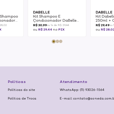
DABELLE
DABELLE
ir Shampoo
Kit Shampoo E
Kit Dabel
cionador
Condicionador DaBelle
250ml + 
cimento
Óleo Mágico Shampoo
200ml Li
R$ 30,99
R$ 29,49
 28,02
ou 1x de R$ 29,44
ou 
410ml + Condicionador
X
ou
R$ 29,44
no
PIX
ou
R$ 28,0
175ml
Políticas
Atendimento
Políticas do site
WhatsApp: (11) 93026-1564
Política de Troca
E-mail: contato@soneda.com.