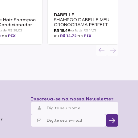
DABELLE
DA
le Hair Shampoo
SHAMPOO DABELLE MEU
CO
Condicionador
CRONOGRAMA PERFEITO
DA
so Arrasador
250ML
CR
R$ 15,49
R$ 1
1x de R$ 28,02
ou 1x de R$ 14,72
20
2
no
PIX
ou
R$ 14,72
no
PIX
ou
R
Inscreva-se na nossa Newsletter!
br