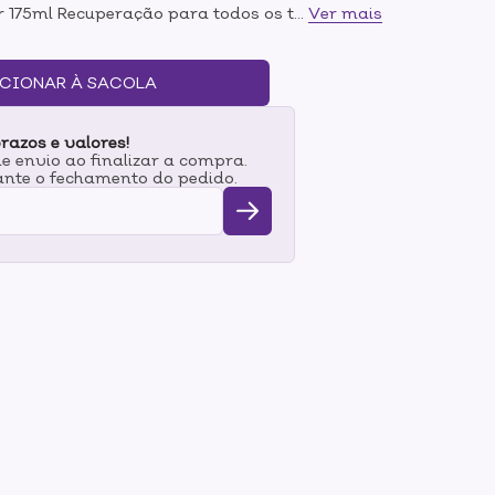
175ml Recuperação para todos os tipos de
...
Ver mais
brada, respeitando sua oleosidade natural. O
ndicionador 175ml Modo de
o pelo couro cabeludo. Aplique uma
CIONAR À SACOLA
com movimentos circulares. Ao enxaguar,
. Repita a aplicação, se for
razos e valores!
que somente no comprimento e pontas.
 envio ao finalizar a compra.
fios e enxágue logo em seguida.
nte o fechamento do pedido.