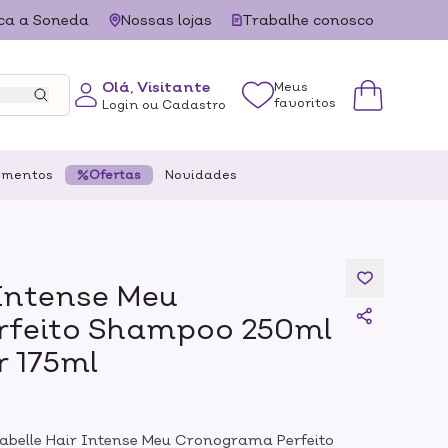
ca a Soneda
Nossas lojas
Trabalhe conosco
Olá, Visitante
Meus
favoritos
Login ou Cadastro
ementos
Ofertas
Novidades
 Intense Meu
feito Shampoo 250ml
 175ml
Dabelle Hair Intense Meu Cronograma Perfeito