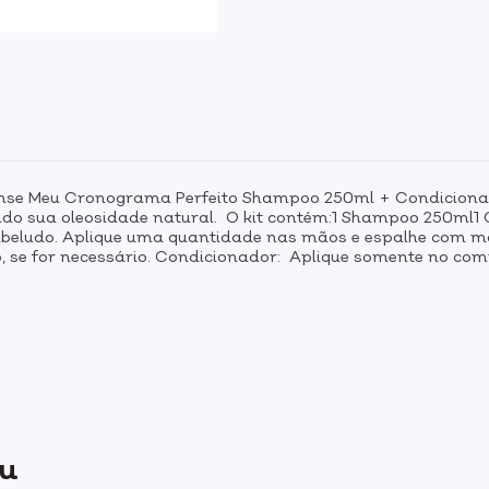
ntense Meu Cronograma Perfeito Shampoo 250ml + Condiciona
ando sua oleosidade natural. O kit contém:1 Shampoo 250ml
beludo. Aplique uma quantidade nas mãos e espalhe com mo
o, se for necessário. Condicionador: Aplique somente no co
ou