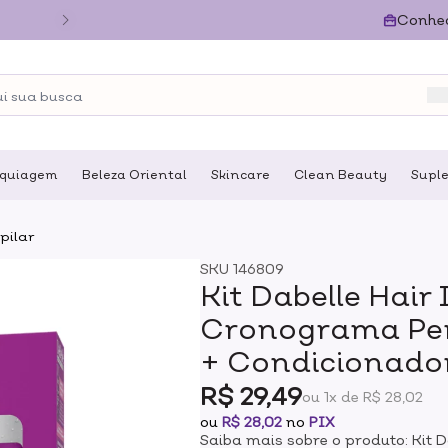
Conhe
quiagem
Beleza Oriental
Skincare
Clean Beauty
Supl
pilar
SKU
146809
Kit Dabelle Hair
Cronograma Per
+ Condicionador
R$ 29,49
ou 1x de R$ 28,02
ou
R$ 28,02
no
PIX
Saiba mais sobre o produto: Kit 