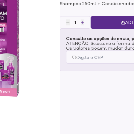
Shampoo 250ml + Condicionador 
cabelos. Limpa de maneira equili
kit contém:1 Shampoo 250ml1 Co
uso: Shampoo: Comece a aplicaçã
ADI
quantidade nas mãos e espalhe 
deixe escorrer para o comprimento
Consulte as opções de envio, p
necessário. Condicionador: Apli
ATENÇÃO: Selecione a forma de
Espalhe bem, enluvando todos os 
Os valores podem mudar dura