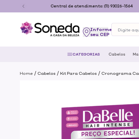
ão Paulo
Central de atendimento:
(11) 93026-1564
seu CEP
CATEGORIAS
Cabelos
Ma
/
/
/
Home
Cabelos
Kit Para Cabelos
Cronograma Ca