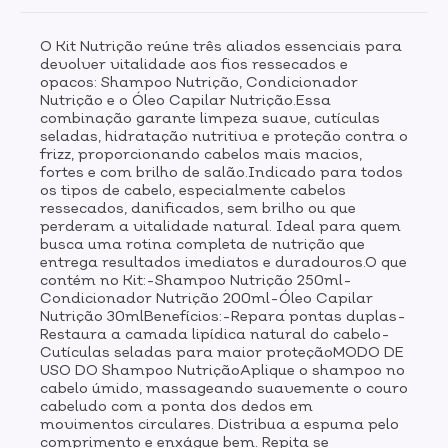
circulares. Distribua a espuma pelo comprimento e
enxágue bem. Repita se necessário. Para melhores
O Kit Nutrição reúne três aliados essenciais para
resultados, use em conjunto com a Máscara Nutrição e
devolver vitalidade aos fios ressecados e
o Condicionador Nutrição.MODO DE USO DO
opacos: Shampoo Nutrição, Condicionador
Condicionador NutriçãoApós usar a Máscara Nutrição,
Nutrição e o Óleo Capilar Nutrição.Essa
aplique nos cabelos úmidos do meio às pontas. Deixe
combinação garante limpeza suave, cutículas
agir de 2 a 5 minutos para potencializar a absorção
seladas, hidratação nutritiva e proteção contra o
dos ativos e enxágue completamente. Use diariamente
frizz, proporcionando cabelos mais macios,
fortes e com brilho de salão.Indicado para todos
ou sempre que lavar o cabelo.MODO DE USO DO Óleo
os tipos de cabelo, especialmente cabelos
Capilar NutriçãoAplique de 1 a 3 pumps na palma da
ressecados, danificados, sem brilho ou que
mão e espalhe do comprimento dos fios até as pontas
perderam a vitalidade natural. Ideal para quem
em cabelos úmidos ou secos. Finalize como desejar.
busca uma rotina completa de nutrição que
entrega resultados imediatos e duradouros.O que
contém no Kit:-Shampoo Nutrição 250ml-
Condicionador Nutrição 200ml-Óleo Capilar
Nutrição 30mlBenefícios:-Repara pontas duplas-
Restaura a camada lipídica natural do cabelo-
Cutículas seladas para maior proteçãoMODO DE
USO DO Shampoo NutriçãoAplique o shampoo no
cabelo úmido, massageando suavemente o couro
cabeludo com a ponta dos dedos em
movimentos circulares. Distribua a espuma pelo
comprimento e enxágue bem. Repita se