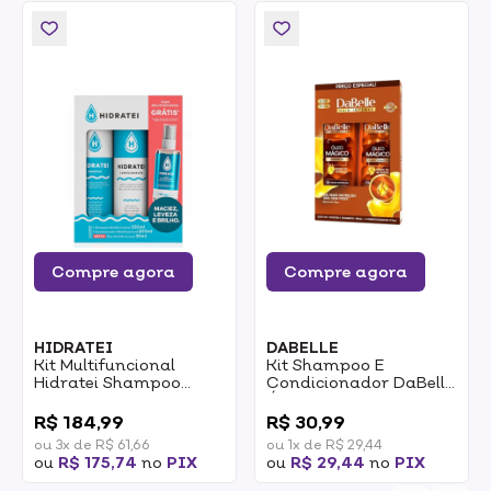
Compre agora
Compre agora
HIDRATEI
DABELLE
Kit Multifuncional
Kit Shampoo E
Hidratei Shampoo
Condicionador DaBelle
250ml+Cond
Óleo Mágico Shampoo
0
0
200ml+Óleo 30ml
410ml + Condicionador
R$ 184,99
R$ 30,99
175ml
ou 3x de R$ 61,66
ou 1x de R$ 29,44
ou
R$ 175,74
no
PIX
ou
R$ 29,44
no
PIX