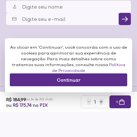
Ao clicar em 'Continuar', você concorda com o uso de
cookies para aprimorar sua experiência de
nevegação. Para mais detalhes sobre como
tratamos suas informações, consulte nossa
Política
de Privacidade
Continuar
R$ 184,99
ou 3x de R$ 61,66
Formas de
ou
R$ 175,74
no
PIX
Pagamentos
Certificados
RAZÃO SOCIAL: SONEDA A CASA DA BELEZA LTDA CNP:07.116.306/0001-57
ENDEREÇO: RUA PERO NETO, 89 – VILA DA SAÚDE – SÃO PAULO/SP – CEP 04053-000