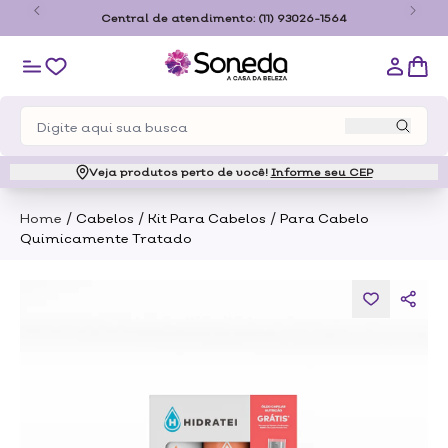
o
Central de atendimento:
(11) 93026-1564
Veja produtos perto de você!
Informe seu CEP
/
/
/
Home
Cabelos
Kit Para Cabelos
Para Cabelo
Quimicamente Tratado