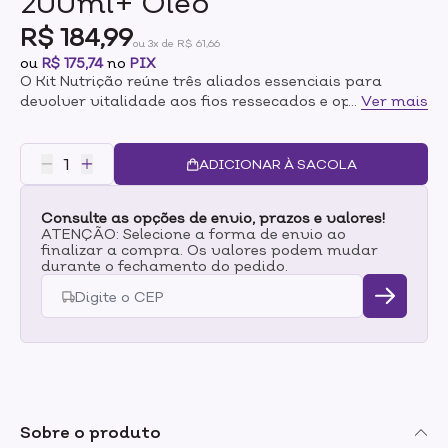
200ml+ Óleo
R$ 184,99
ou 3x de R$ 61,66
ou
R$ 175,74
no
PIX
O Kit Nutrição reúne três aliados essenciais para
devolver vitalidade aos fios ressecados e opacos:
...
Ver mais
Shampoo Nutrição, Condicionador Nutrição e o Óleo
Capilar Nutrição.Essa combinação garante limpeza
suave, cutículas seladas, hidratação nutritiva e
ADICIONAR À SACOLA
proteção contra o frizz, proporcionando cabelos mais
macios, fortes e com brilho de salão.Indicado para
Consulte as opções de envio, prazos e valores!
todos os tipos de cabelo, especialmente cabelos
ATENÇÃO: Selecione a forma de envio ao
ressecados, danificados, sem brilho ou que perderam
finalizar a compra. Os valores podem mudar
a vitalidade natural. Ideal para quem busca uma
durante o fechamento do pedido.
rotina completa de nutrição que entrega resultados
imediatos e duradouros.O que contém no Kit:-
Shampoo Nutrição 250ml-Condicionador Nutrição
200ml-Óleo Capilar Nutrição 30mlBenefícios:-Repara
pontas duplas-Restaura a camada lipídica natural do
cabelo-Cutículas seladas para maior proteçãoMODO
DE USO DO Shampoo NutriçãoAplique o shampoo no
cabelo úmido, massageando suavemente o couro
Sobre o produto
cabeludo com a ponta dos dedos em movimentos