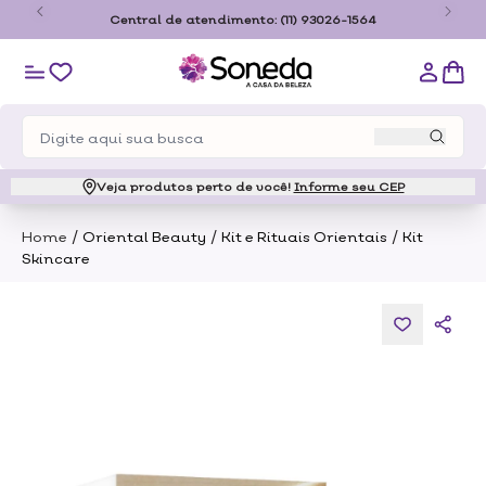
o
Central de atendimento:
(11) 93026-1564
Veja produtos perto de você!
Informe seu CEP
/
/
/
Home
Oriental Beauty
Kit e Rituais Orientais
Kit
Skincare