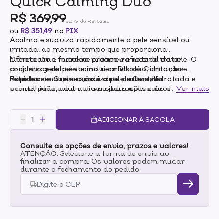
Quick Calming Duo
R$ 369,99
ou 7x de R$ 52,86
ou
R$ 351,49
no
PIX
Acalma e suaviza rapidamente a pele sensível ou
irritada, ao mesmo tempo que proporciona
hidratação e fortalece a barreira natural da pele. O
Oferece uma maneira prática e eficaz de tratar
conjunto geralmente inclui os Discos Calmantes
problemas de pele como vermelhidão, irritação e
Rápidos e o Creme suavizante de Centella.
ressecamento, deixamdo a pele calma, hidratada e
Este duo de dupla ação é ideal para reduzir
pronta para o dia a dia ou para aplicação de
vermelhidão, acalmar sensibilizações e devolver o
...
Ver mais
maquiagem.
conforto à pele, garantindo ao mesmo tempo
hidratação intensa e toque suave.
ADICIONAR À SACOLA
Consulte as opções de envio, prazos e valores!
ATENÇÃO: Selecione a forma de envio ao
finalizar a compra. Os valores podem mudar
durante o fechamento do pedido.