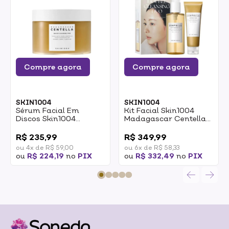
Compre agora
Compre agora
SKIN1004
SKIN1004
Sérum Facial Em
Kit Facial Skin1004
Discos Skin1004
Madagascar Centella
Centella Madagascar
Oléo De Limpeza Light
0
0
Quick Calming Pad
Cleansing Oil 200ml +
R$ 235,99
R$ 349,99
Com 70un
Espuma De Limpeza
ou 4x de R$ 59,00
ou 6x de R$ 58,33
Ampoule Foam 125ml
ou
R$ 224,19
no
PIX
ou
R$ 332,49
no
PIX