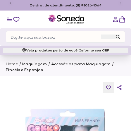
o
Central de atendimento:
(11) 93026-1564
Veja produtos perto de você!
Informe seu CEP
/
/
/
Home
Maquiagem
Acessórios para Maquiagem
Pincéis e Esponjas