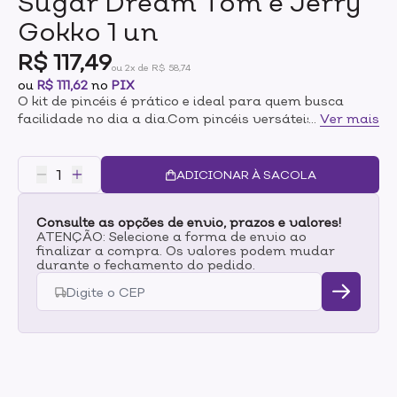
Sugar Dream Tom e Jerry
Gokko 1 un
R$ 117,49
ou 2x de R$ 58,74
ou
R$ 111,62
no
PIX
O kit de pincéis é prático e ideal para quem busca
facilidade no dia a dia.Com pincéis versáteis para
...
Ver mais
cada etapa, do blush aos detalhes você cria makes
completas com muito mais facilidade.
ADICIONAR À SACOLA
Consulte as opções de envio, prazos e valores!
ATENÇÃO: Selecione a forma de envio ao
finalizar a compra. Os valores podem mudar
durante o fechamento do pedido.