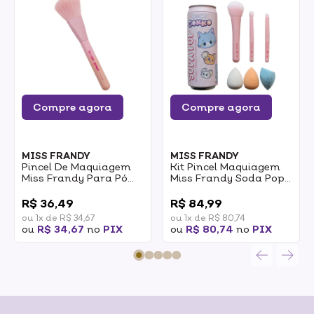
Compre agora
Compre agora
MISS FRANDY
MISS FRANDY
Pincel De Maquiagem
Kit Pincel Maquiagem
Miss Frandy Para Pó
Miss Frandy Soda Pop
Tom E Jerry Gokko 1un
Tom E Jerry Gokko 1un
0
0
R$ 36,49
R$ 84,99
ou 1x de R$ 34,67
ou 1x de R$ 80,74
ou
R$ 34,67
no
PIX
ou
R$ 80,74
no
PIX