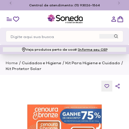
o
Central de atendimento:
(11) 93026-1564
Veja produtos perto de você!
Informe seu CEP
/
/
/
Home
Cuidados e Higiene
Kit Para Higiene e Cuidado
Kit Protetor Solar