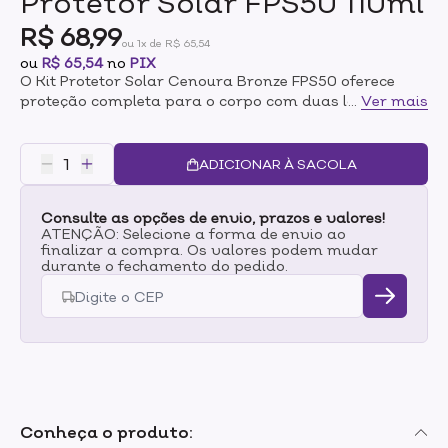
Protetor Solar FPS50 110ml
R$ 68,99
ou 1x de R$ 65,54
ou
R$ 65,54
no
PIX
O Kit Protetor Solar Cenoura Bronze FPS50 oferece
proteção completa para o corpo com duas loções:
...
Ver mais
uma de 200ml e outra de 110ml. Ideal para quem
busca alta proteção solar com textura leve, fórmula
hidratante e resistência à água. Ideal para: Exposição
ADICIONAR À SACOLA
prolongada ao sol e proteção diária.
Consulte as opções de envio, prazos e valores!
ATENÇÃO: Selecione a forma de envio ao
finalizar a compra. Os valores podem mudar
durante o fechamento do pedido.
Conheça o produto: