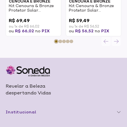
CENOURA E BRONZE
CENOURA E BRONZE
Kit Cenoura & Bronze
Kit Cenoura & Bronze
Protetor Solar
Protetor Solar
Corporal 200ml +
Corporal 200ml +
0
0
Protetor Solar Facial
Protetor Facial 50g
R$ 69,49
R$ 59,49
FPS50 1un
FPS30 1un
ou 1x de R$ 66,02
ou 1x de R$ 56,52
ou
R$ 66,02
no
PIX
ou
R$ 56,52
no
PIX
Revelar a Beleza
despertando Vidas
Institucional