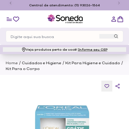
o
Central de atendimento:
(11) 93026-1564
Veja produtos perto de você!
Informe seu CEP
/
/
/
Home
Cuidados e Higiene
Kit Para Higiene e Cuidado
Kit Para o Corpo