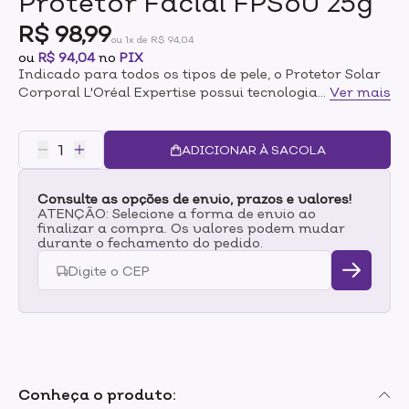
Protetor Facial FPS60 25g
R$ 98,99
ou 1x de R$ 94,04
ou
R$ 94,04
no
PIX
Indicado para todos os tipos de pele, o Protetor Solar
Corporal L'Oréal Expertise possui tecnologia exclusiva
...
Ver mais
Mexoryl X4, uma ciência avançada que protege a pele
contra os raios UVA e UVB e contra os danos solares
mais profundos.Fórmula também previne o
ADICIONAR À SACOLA
envelhecimento e as manchas causadas pelo sol, além
de oferecer defesa antioxidante que ajuda a preservar
Consulte as opções de envio, prazos e valores!
o colágeno.Sua textura ultra leve, resistente à água e
ATENÇÃO: Selecione a forma de envio ao
de rápida absorção proporciona até 8 horas de
finalizar a compra. Os valores podem mudar
hidratação intensa, garantindo uma proteção
durante o fechamento do pedido.
avançada e promovendo uma pele macia, radiante e
com uma cor visivelmente saudável.
Conheça o produto: