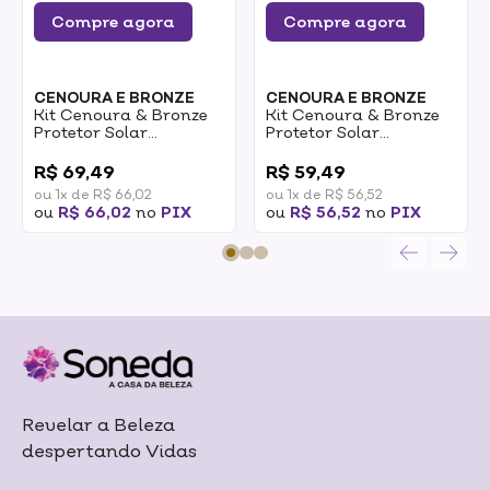
Compre agora
Compre agora
CENOURA E BRONZE
CENOURA E BRONZE
Kit Cenoura & Bronze
Kit Cenoura & Bronze
Protetor Solar
Protetor Solar
Corporal 200ml +
Corporal 200ml +
0
0
Protetor Solar Facial
Protetor Facial 50g
R$ 69,49
R$ 59,49
FPS50 1un
FPS30 1un
ou 1x de R$ 66,02
ou 1x de R$ 56,52
ou
R$ 66,02
no
PIX
ou
R$ 56,52
no
PIX
Revelar a Beleza
despertando Vidas