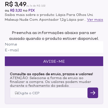
R$ 3,49
ou 1x de R$ 3,32
ou
R$ 3,32
no
PIX
Saiba mais sobre o produto: Lápis Para Olhos Uni
Makeup Nude Com Apontador 1,2g Lápis para olhos na
...
Ver mais
cor rosa nude. UNImakeup Natural Liner Nude amplia
seu olhar com destreza e garante duração prolongada
Preencha as informações abaixo para ser
na make. Lápis de Olho UNImakeup Natural Liner
avisado quando o produto estiver disponível.
Nude é ideal para ser utilizado tanto no dia a dia,
quanto para visuais mais elaborados. Seu aplicador
em lápis garante precisão e a tampa, em formato de
apontador, permite afiar a ponta, para traços mais
finos. Costumize seu look como quiser! Modo de
AVISE-ME
uso: Deslize a ponta do lápis na linha d'água do olho
ou rente à raiz dos cílios. O lápis pode ser utilizado
como base para delineados em cores claras.
Consulte as opções de envio, prazos e valores!
ATENÇÃO: Selecione a forma de envio ao
finalizar a compra. Os valores podem mudar
durante o fechamento do pedido.