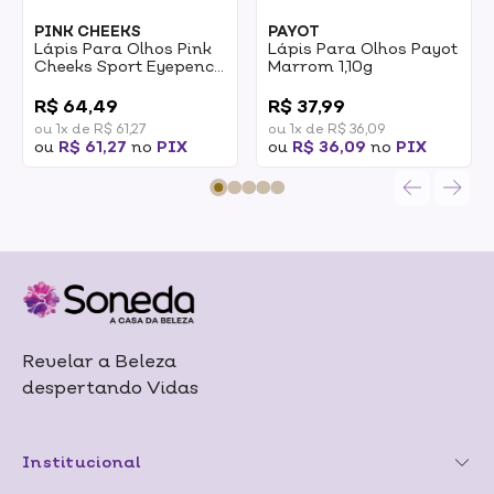
PINK CHEEKS
PAYOT
Lápis Para Olhos Pink
Lápis Para Olhos Payot
Cheeks Sport Eyepencil
Marrom 1,10g
Preto 1,2g
0
0
R$ 64,49
R$ 37,99
ou 1x de R$ 61,27
ou 1x de R$ 36,09
ou
R$ 61,27
no
PIX
ou
R$ 36,09
no
PIX
Revelar a Beleza
despertando Vidas
Institucional