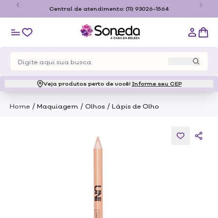
o
Central de atendimento:
(11) 93026-1564
Veja produtos perto de você!
Informe seu CEP
/
/
/
Home
Maquiagem
Olhos
Lápis de Olho