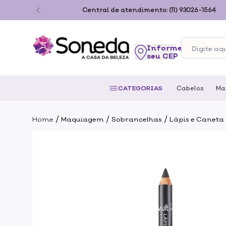
ão Paulo
Central de atendimento:
(11) 93026-1564
seu CEP
CATEGORIAS
Cabelos
Ma
/
/
/
Home
Maquiagem
Sobrancelhas
Lápis e Caneta