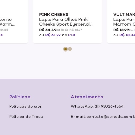
PINK CHEEKS
VULT MA
torno
Lápis Para Olhos Pink
Lápis Par
 Warm
Cheeks Sport Eyepencil
Marrom Qu
Preto 1,2g
R$ 64,49
R$ 18,99
 44,64
ou 1x de R$ 61,27
ou 
IX
ou
R$ 61,27
no
PIX
ou
R$ 18,0
Políticas
Atendimento
Políticas do site
WhatsApp: (11) 93026-1564
Política de Troca
E-mail: contato@soneda.com.