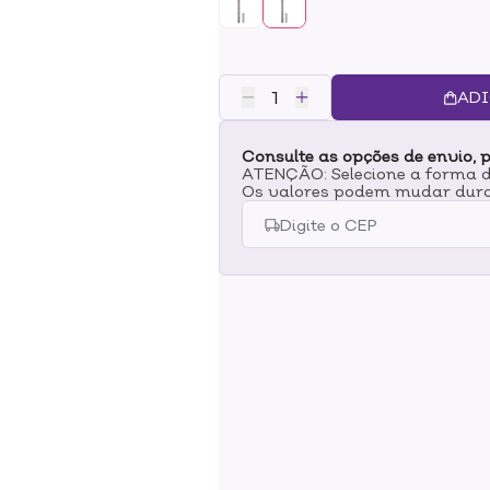
de forma confortável sobre a pel
traços que imitem os pelos da s
preenchidas, livres das falhas e
charme e personalidade. Modo de 
sobrancelha que estejam com falh
ADI
que o desenho fique mais preench
Consulte as opções de envio, p
ATENÇÃO: Selecione a forma de
Os valores podem mudar dura