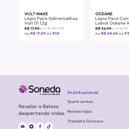
VULT MAKE
OCEANE
Lápis Para Sobrancelhas
Lápis Para Con
Vult 01 1,2g
Labial Océane
Caramel 1,2g
R$ 17,99
R$ 46,99
ou 1x de R$ 17,09
ou 1x de R$
ou
R$ 17,09
no
PIX
ou
R$ 44,64
no
P
Institucional
Quem somos
Revelar a Beleza
Nossas lojas
despertando Vidas
Trabalhe Conosco