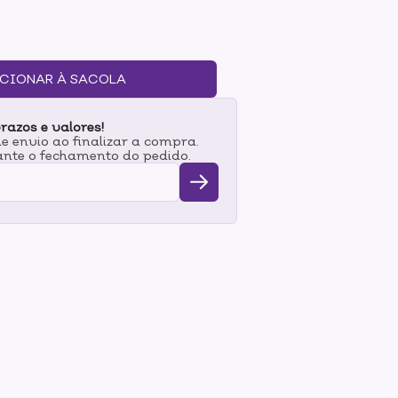
e e permite com que você reproduza finos
obrancelha. Suas sobrancelhas ficam
 imperfeições, além de emoldurar o olhar com
uso: Desenhe traços finos nas regiões da
as de forma a reproduzir os fios naturais até
CIONAR À SACOLA
ido.
razos e valores!
 envio ao finalizar a compra.
nte o fechamento do pedido.