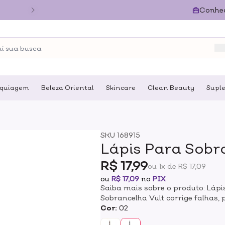
Conhe
quiagem
Beleza Oriental
Skincare
Clean Beauty
Supl
SKU
168915
Lápis Para Sobra
R$ 17,99
ou 1x de R$ 17,09
ou
R$ 17,09
no
PIX
Saiba mais sobre o produto: Lápi
Sobrancelha Vult corrige falhas, 
com cores naturais, dando ao se
Cor:
02
delicada. O Lápis para Sobrance