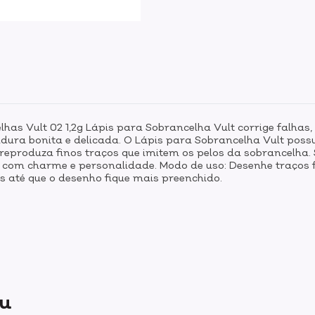
has Vult 02 1,2g Lápis para Sobrancelha Vult corrige falhas, 
dura bonita e delicada. O Lápis para Sobrancelha Vult poss
 reproduza finos traços que imitem os pelos da sobrancelha.
r com charme e personalidade. Modo de uso: Desenhe traços 
s até que o desenho fique mais preenchido.
ou