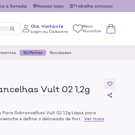
ca a Soneda
Nossas lojas
Trabalhe conosco
Olá, Visitante
Meus
favoritos
Login ou Cadastro
ementos
Ofertas
Novidades
ncelhas Vult 02 1,2g
s Para Sobrancelhas Vult 02 1,2g Lápis para
preenche e define o delineado de forma sutil e
...
Ver mais
u olhar uma moldura bonita e
lha Vult possui uma ponta macia que desliza