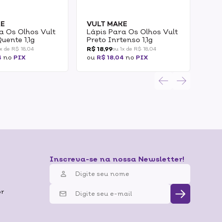
VU
Más
KE
VULT MAKE
a Os Olhos Vult
Lápis Para Os Olhos Vult
Sob
ente 1,1g
Preto Inrtenso 1,1g
Azu
R$ 3
R$ 18,99
R$ 2
1x de R$ 18,04
ou 1x de R$ 18,04
4
no
PIX
ou
R$ 18,04
no
PIX
ou
R
Inscreva-se na nossa Newsletter!
br