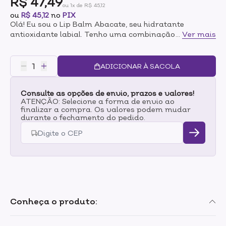
R$ 47,49
ou 1x de R$ 45,12
ou
R$ 45,12
no
PIX
Olá! Eu sou o Lip Balm Abacate, seu hidratante
antioxidante labial. Tenho uma combinação de
...
Ver mais
ingredientes poderosos para hidratar e reparar a pele
sensível dos lábios, prevenindo ressecamento e
descamação.
ADICIONAR À SACOLA
Consulte as opções de envio, prazos e valores!
ATENÇÃO: Selecione a forma de envio ao
finalizar a compra. Os valores podem mudar
durante o fechamento do pedido.
Conheça o produto: