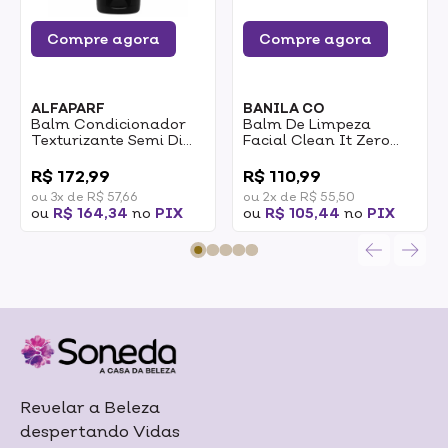
Compre agora
Compre agora
ALFAPARF
BANILA CO
Balm Condicionador
Balm De Limpeza
Texturizante Semi Di
Facial Clean It Zero
Lino Alfaparf
Banila Co Cleansing
0
0
Style&Care Texturizing
Balm Original 25ml
R$ 172,99
R$ 110,99
Balm
ou 3x de R$ 57,66
ou 2x de R$ 55,50
ou
R$ 164,34
no
PIX
ou
R$ 105,44
no
PIX
Revelar a Beleza
despertando Vidas