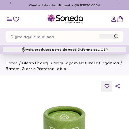
o
Central de atendimento:
(11) 93026-1564
Veja produtos perto de você!
Informe seu CEP
/
/
/
Home
Clean Beauty
Maquiagem Natural e Orgânica
Batom, Gloss e Protetor Labial