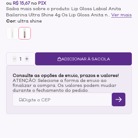
ou
R$ 15,67
no
PIX
Saiba mais sobre o produto: Lip Gloss Labial Anita
Bailarina Ultra Shine 4g Os Lip Gloss Anita não
...
Ver mais
transfere, pois possui alta pígmentação, alta
Cor:
ultra shine
durabilidade, e além disso, possui diversas vitaminas
e minerais como Manteiga de Karité e Óleo de
Amêndoas, porpocionando lábios super macios e
mega hidratados. Modo de uso:Com o auxilio do pincel,
aplique suavemente sobreos lábios.
ADICIONAR À SACOLA
Consulte as opções de envio, prazos e valores!
ATENÇÃO: Selecione a forma de envio ao
finalizar a compra. Os valores podem mudar
durante o fechamento do pedido.