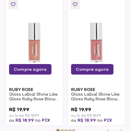
Compre agora
Compre agora
RUBY ROSE
RUBY ROSE
Gloss Labial Shine Like
Gloss Labial Shine Like
Gloss Ruby Rose Blow
Gloss Ruby Rose Blow
Ref.: HBL6408-1 SB10
Ref.: HBL6408-2 SB20
0
0
Soft Shine 5g
Talking Shine 5g
R$ 19,99
R$ 19,99
ou 1x de R$ 18,99
ou 1x de R$ 18,99
ou
R$ 18,99
no
PIX
ou
R$ 18,99
no
PIX