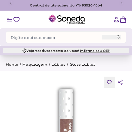
o
Central de atendimento:
(11) 93026-1564
Veja produtos perto de você!
Informe seu CEP
/
/
/
Home
Maquiagem
Lábios
Gloss Labial