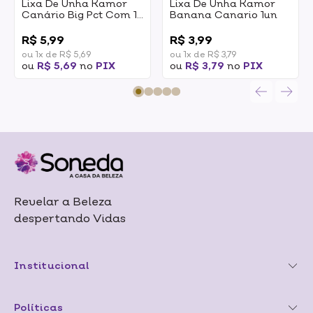
Lixa De Unha Kamor
Lixa De Unha Kamor
Canário Big Pct Com 12
Banana Canario 1un
Un
0
0
R$ 5,99
R$ 3,99
ou 1x de R$ 5,69
ou 1x de R$ 3,79
ou
R$ 5,69
no
PIX
ou
R$ 3,79
no
PIX
Revelar a Beleza
despertando Vidas
Institucional
Políticas