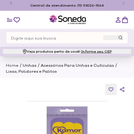
o
Central de atendimento:
(11) 93026-1564
Veja produtos perto de você!
Informe seu CEP
/
/
/
Home
Unhas
Acessórios Para Unhas e Cutículas
Lixas, Polidores e Palitos