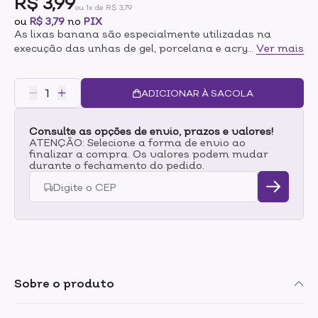
R$ 3,99
ou 1x de R$ 3,79
ou
R$ 3,79
no
PIX
As lixas banana são especialmente utilizadas na
execução das unhas de gel, porcelana e acrygel. A lixa
...
Ver mais
preferida dos profissionais por apresentar excelente
durabilidade, é utilizada para polir, dar formato e
corrigir imperfeições Modo de UsarUtilize o lado do
ADICIONAR À SACOLA
grânulo médio para modelar as unhas e, em seguida,
utilize o lado grânulo médio fino para fazer o
Consulte as opções de envio, prazos e valores!
acabamento.
ATENÇÃO: Selecione a forma de envio ao
finalizar a compra. Os valores podem mudar
durante o fechamento do pedido.
Sobre o produto