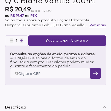
Q10 Blanc Vanilla 200ml
R$ 20,49
ou 1x de R$ 19,47
ou
R$ 19,47
no
PIX
Saiba mais sobre o produto: Loção Hidratante
Corporal Giovanna Baby Q10 Blanc Vanilla
...
Ver mais
200ml Com textura cremosa e fragrância suave,
o Creme Hidratante Giovanna Baby Blanc
Vanilla proporciona hidratação profunda, deixando a
ADICIONAR À SACOLA
pele macia e deliciosamente perfumada por todo o
dia. Giovanna Baby. Um toque de carinho para o seu
Consulte as opções de envio, prazos e valores!
dia. Modo de uso: Aplicar na pele, massageando-a em
ATENÇÃO: Selecione a forma de envio ao
movimentos suaves. Evite o rosto. Ideal para uso
finalizar a compra. Os valores podem mudar
diário.Melhora a elasticidade da pele. Testado
durante o fechamento do pedido.
dermatologicamente.
Descrição