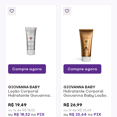
Compre agora
Compre agora
GIOVANNA BABY
GIOVANNA BABY
Loção Corporal
Hidratante Corporal
Hidratante Giovanna
Giovanna Baby Loção
Baby Blanc Vanilla
Brown 200ml
0
0
200ml
R$ 19,49
R$ 26,99
ou 1x de R$ 18,52
ou 1x de R$ 25,64
ou
R$ 18,52
no
PIX
ou
R$ 25,64
no
PIX