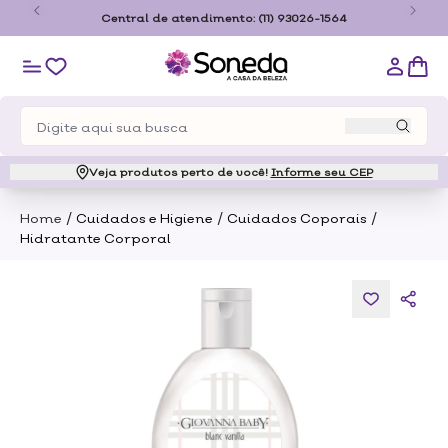
o
Central de atendimento:
(11) 93026-1564
Veja produtos perto de você!
Informe seu CEP
/
/
/
Home
Cuidados e Higiene
Cuidados Coporais
Hidratante Corporal