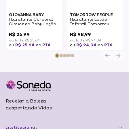
GIOVANNA BABY
TOMORROW PEOPLE
Hidratante Corporal
Hidratante Loção
Giovanna Baby Loção
Infantil Tomorrow
Brown 200ml
People Milk Lotion
0
0
200ml
R$ 26,99
R$ 98,99
ou 1x de R$ 25,64
ou 1x de R$ 94,04
ou
R$ 25,64
no
PIX
ou
R$ 94,04
no
PIX
Revelar a Beleza
despertando Vidas
Institucional