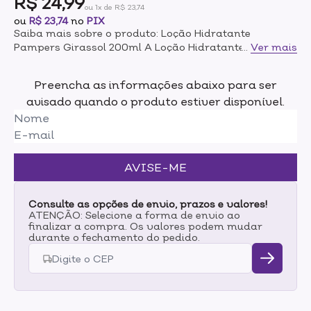
R$ 24,99
ou 1x de R$ 23,74
ou
R$ 23,74
no
PIX
Saiba mais sobre o produto: Loção Hidratante
Pampers Girassol 200ml A Loção Hidratante
...
Ver mais
Pampers® foi criada pensando em hidratar a pele já
na primeira aplicação. Sua composição não contém
Preencha as informações abaixo para ser
nenhum álcool etílico, fenoxietanol, parabenos e
avisado quando o produto estiver disponível.
corantes, trazendo maior suavidade e mantendo a
pele do seu neném macia. Testado, aprovado e
recomendado por pediatras e dermatologistas, a
Loção Hidratante Pampers® é segura até para a pele
sensível. Modo de uso: Coloque um pouco do
AVISE-ME
hidratante em uma das mãos e espalhe em todo o
corpinho do seu bebê durante ou após o
banho. Orientações: Deve ser aplicado por adulto ou
Consulte as opções de envio, prazos e valores!
sob sua supervisão. Não usar na pele irritada ou
ATENÇÃO: Selecione a forma de envio ao
finalizar a compra. Os valores podem mudar
lesionada. Em caso de irritação, suspender o uso e
durante o fechamento do pedido.
procurar um médico.