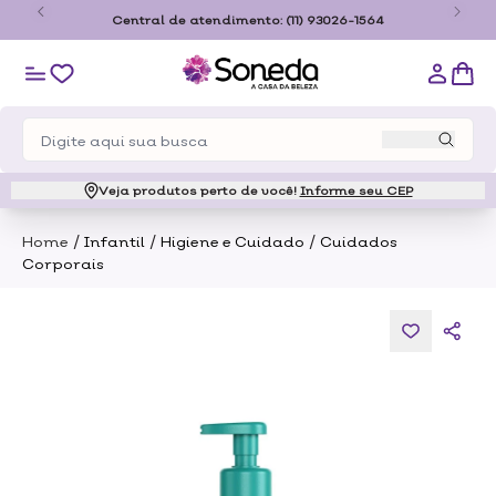
o
Central de atendimento:
(11) 93026-1564
Veja produtos perto de você!
Informe seu CEP
/
/
/
Home
Infantil
Higiene e Cuidado
Cuidados
Corporais