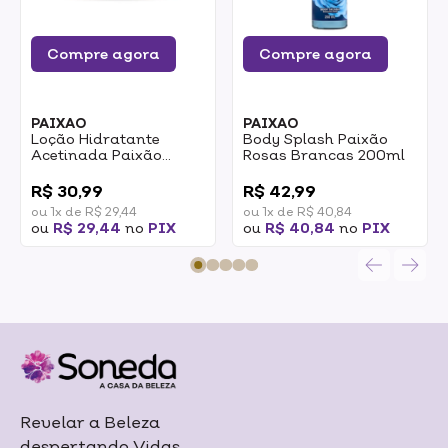
Compre agora
Compre agora
PAIXAO
PAIXAO
Loção Hidratante
Body Splash Paixão
Acetinada Paixão
Rosas Brancas 200ml
Inspiradora Rosas
0
0
Brancas 300g
R$ 30,99
R$ 42,99
ou 1x de R$ 29,44
ou 1x de R$ 40,84
ou
R$ 29,44
no
PIX
ou
R$ 40,84
no
PIX
Revelar a Beleza
despertando Vidas