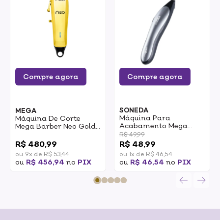
Compre agora
Compre agora
SONEDA
MEGA
Máquina Para
Máquina De Corte
Acabamento Mega
Mega Barber Neo Gold
Desing Trimmer
USB
0
R$ 49,99
Davinvi AT4661 1un
R$ 480,99
R$ 48,99
ou 9x de R$ 53,44
ou 1x de R$ 46,54
ou
R$ 456,94
no
PIX
ou
R$ 46,54
no
PIX