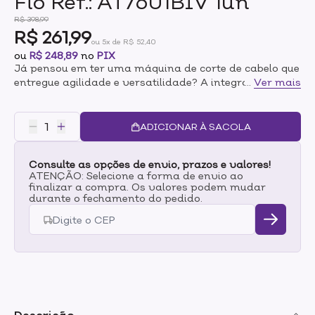
Fio Ref.: AT7601BIV 1un
R$ 398,99
R$ 261,99
ou 5x de R$ 52,40
ou
R$ 248,89
no
PIX
Já pensou em ter uma máquina de corte de cabelo que
entregue agilidade e versatilidade? A integrante de
...
Ver mais
uma das famílias mais famosas da Mega Profissional,
mais conhecida como Mega NEO.A Mega Neo Cordless
é essencial para os profissionais exigentes em seu
ADICIONAR À SACOLA
trabalho. Isso porque ela consegue realizar
finalizações nos cortes como nenhuma outra máquina
Consulte as opções de envio, prazos e valores!
tradicional faz.ESPECIFICAÇÕES:Sem fioKit com 12
ATENÇÃO: Selecione a forma de envio ao
peçasKit com 11 peçasMáquina de corte
finalizar a compra. Os valores podem mudar
profissionalAlavanca com 4 níveisSwitch clássico6
durante o fechamento do pedido.
pentes de encaixe (0,5/1,5/3/6/9/12 mm)6000 RPM10w
de Potência