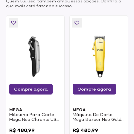
Quem viu isso, também amou essas opções! Confira o
que mais está fazendo sucesso.
Compre agora
Compre agora
MEGA
MEGA
Máquina Para Corte
Máquina De Corte
Mega Neo Chrome USB
Mega Barber Neo Gold
Bivolt
USB
0
0
R$ 480,99
R$ 480,99