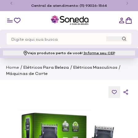
ete Grátis a partir de R$179,00 somente para o estado de São
Paulo
Veja produtos perto de você!
Informe seu CEP
/
/
/
Home
Elétricos Para Beleza
Elétricos Masculinos
Máquinas de Corte