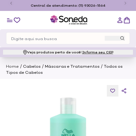
o
Central de atendimento:
(11) 93026-1564
Veja produtos perto de você!
Informe seu CEP
/
/
/
Home
Cabelos
Máscaras e Tratamentos
Todos os
Tipos de Cabelos