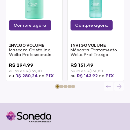
Compre agora
Compre agora
INVIGO VOLUME
INVIGO VOLUME
Máscara Cristalina
Máscara Tratamento
Wella Professionals
Wella Prof Invigo
Invigo Volume Boost
Volume Boost Crystal
0
0
500ml
145ml
R$ 294,99
R$ 151,49
ou 5x de R$ 59,00
ou 3x de R$ 50,50
ou
R$ 280,24
no
PIX
ou
R$ 143,92
no
PIX