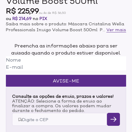
Volume Boost 500ml
R$ 225,99
ou 4x de R$ 56,50
ou
R$ 214,69
no
PIX
Saiba mais sobre o produto: Máscara Cristalina Wella
Professionals Invigo Volume Boost 500ml Proteção
...
Ver mais
da Cor + Força! A Máscara Estruturante é um
tratamento reconstrutor com tecnologia WellaPlex.
Preencha as informações abaixo para ser
Proporciona a reconstrução da estrutura capilar,
avisado quando o produto estiver disponível.
deixando os fios mais fortes e brilhantes. Tenha o
poder de 3 em seus cabelos: proteção da cor, brilho
intenso e cabelos mais fortes! A linha Color Motion+ de
Wella Professionals oferece até 8 semanas de
proteção da cor e garante cabelos mais fortes da raíz
AVISE-ME
às pontas! É indicada para os que se preocupam com
o desbotamento da cor, mas precisam também do
fortalecimento dos fios. A linha conta com tecnologia
Consulte as opções de envio, prazos e valores!
de proteção contra radicais livres, encapsulando
ATENÇÃO: Selecione a forma de envio ao
finalizar a compra. Os valores podem mudar
metais e reduzindo a formação destes radicais,
durante o fechamento do pedido.
responsáveis pelo desbotamento da cor. Modo de
uso: Aplique o produto no cabelo úmidos,no
comprimento e nas pontas, após o uso do Shampoo.
Deixe agir por 5 minutos e enxágue abundantemente.