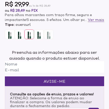
R$ 29,99
ou 1x de R$ 28,49
ou
R$ 28,49
no
PIX
Para olhos marcantes com traço firme, seguro e
impactante!5 escovas. 5 efeitos. Um olhar para cada
...
Ver mais
desejo. Cinco versões, Cinco resultados: da curvatura
Tipo:
overcurl
dramática ao volume extremo. As Máscaras de Cílios
Byem foram desenvolvidas com escovas exclusivas
que entregam efeitosvariados e um olhar impactante
desde a primeira aplicação. Fórmula vegana
enriquecida com óleo de rícino, fácil de remover e que
Preencha as informações abaixo para ser
respeita seus cílios.MODO DE USO:Aplique a máscara
avisado quando o produto estiver disponível.
para cílios no comprimento dos cílios, da raíz as
pontas em movimentos repetitivos. Para obter o
alongamento e volume, aplicar várias camadas.
Deve-se utilizar demaquilante ou lenços umedecidos
para completa remoção do produto.Precauções: Uso
AVISE-ME
externo. Manter fora do alcance das crianças. Não
ingerir. Em caso de contato acidental com os olhos,
enxaguar abundantemente. Não utilizar sobre a pele
Consulte as opções de envio, prazos e valores!
irritada ou lesionada. Em caso de sensibilidade
ATENÇÃO: Selecione a forma de envio ao
finalizar a compra. Os valores podem mudar
dérmica, procure orientação médica. Manter em local
durante o fechamento do pedido.
seco e arejado.