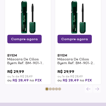
Compre agora
Compre agora
BYEM
BYEM
Máscara De Cílios
Máscara De Cílios
Byem Ref.: BM-901-1
Byem Ref.: BM-901-2
Extension & Volume
Lifting & Volume 6,9ml
0
0
6,9ml
R$ 29,99
R$ 29,99
ou 1x de R$ 28,49
ou 1x de R$ 28,49
ou
R$ 28,49
no
PIX
ou
R$ 28,49
no
PIX