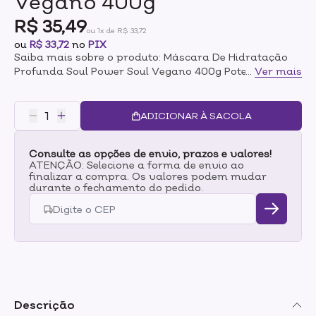
Vegano 400g
R$ 35,49
ou 1x de R$ 33,72
ou
R$ 33,72
no
PIX
Saiba mais sobre o produto: Máscara De Hidratação
Profunda Soul Power Soul Vegano 400g Potente
...
Ver mais
máscara para hidratar e recuperar os fios,
entregando maciez instantânea aos cabelos. Sua
formulação possui uma combinação de potentes óleos
ADICIONAR À SACOLA
vegetais que devolvem maleabilidade e movimento
aos cabelos. Restaura intensamente deixando os fios
Consulte as opções de envio, prazos e valores!
leves, macios e com hidratação duradoura. Indicado
ATENÇÃO: Selecione a forma de envio ao
para: Curvatura 2Abc Ondulados Modo de uso: Retirar
finalizar a compra. Os valores podem mudar
o excesso de água dos cabelos e aplicar quantidade
durante o fechamento do pedido.
suficiente da Soul Mask Máscara De Hidratação
Profunda do comprimento às pontas, evitando a raiz.
Feito isso, fazer movimentos de “enluvamento” mecha
a mecha, distribuindo bem o produto. Deixar agir por 3
minutos e enxaguar bem. Produto Vegano.
Descrição