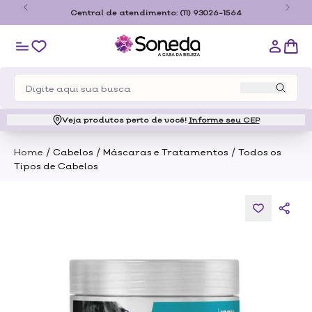
o
Central de atendimento:
(11) 93026-1564
Veja produtos perto de você!
Informe seu CEP
/
/
/
Home
Cabelos
Máscaras e Tratamentos
Todos os
Tipos de Cabelos