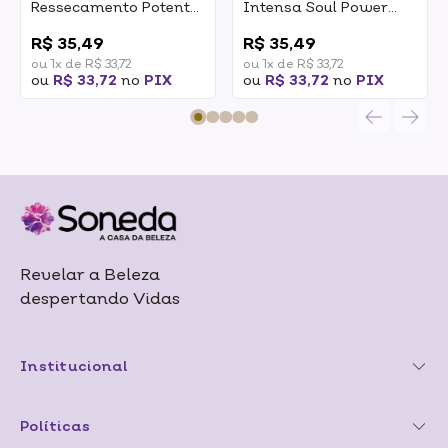
Ressecamento Potente
Intensa Soul Power
Soul Power Power
Booster Vegano 400g
0
0
Butter Vegano 400g
R$ 35,49
R$ 35,49
ou 1x de R$ 33,72
ou 1x de R$ 33,72
ou
R$ 33,72
no
PIX
ou
R$ 33,72
no
PIX
Revelar a Beleza
despertando Vidas
Institucional
Políticas