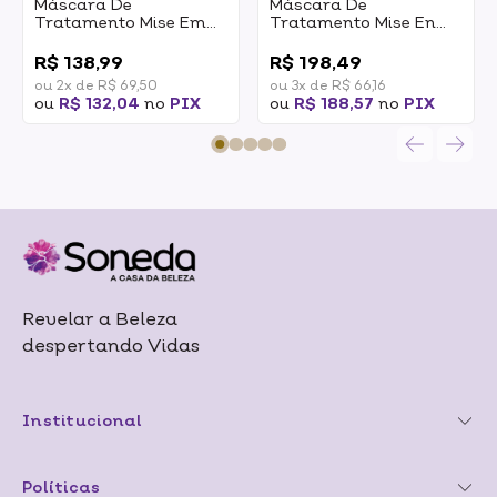
Máscara De
Máscara De
Tratamento Mise Em
Tratamento Mise En
Scène Perfect Serum
Scène Perfect Sérum
0
0
180ml
Magic Straight 230ml
R$ 138,99
R$ 198,49
ou 2x de R$ 69,50
ou 3x de R$ 66,16
ou
R$ 132,04
no
PIX
ou
R$ 188,57
no
PIX
Revelar a Beleza
despertando Vidas
Institucional
Políticas