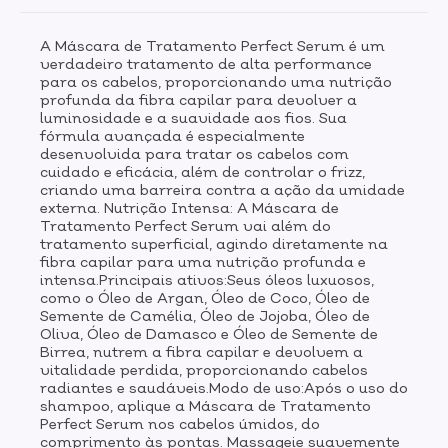
cabelos úmidos, do comprimento às pontas.
Massageie suavemente por 2-3 minutos e enxágue
A Máscara de Tratamento Perfect Serum é um
bem. Sinta a restauração e a nutrição profundas,
verdadeiro tratamento de alta performance
enquanto desfruta da experiência sensorial
para os cabelos, proporcionando uma nutrição
renovadora e duradoura da fragrância envolvente.
profunda da fibra capilar para devolver a
luminosidade e a suavidade aos fios. Sua
fórmula avançada é especialmente
desenvolvida para tratar os cabelos com
cuidado e eficácia, além de controlar o frizz,
criando uma barreira contra a ação da umidade
externa. Nutrição Intensa: A Máscara de
Tratamento Perfect Serum vai além do
tratamento superficial, agindo diretamente na
fibra capilar para uma nutrição profunda e
intensa.Principais ativos:Seus óleos luxuosos,
como o Óleo de Argan, Óleo de Coco, Óleo de
Semente de Camélia, Óleo de Jojoba, Óleo de
Oliva, Óleo de Damasco e Óleo de Semente de
Birrea, nutrem a fibra capilar e devolvem a
vitalidade perdida, proporcionando cabelos
radiantes e saudáveis.Modo de uso:Após o uso do
shampoo, aplique a Máscara de Tratamento
Perfect Serum nos cabelos úmidos, do
comprimento às pontas. Massageie suavemente