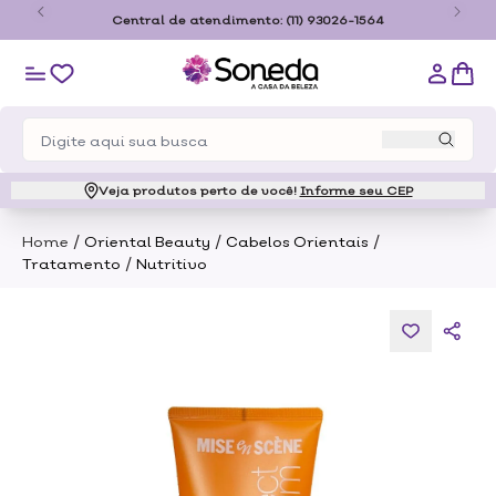
o
Central de atendimento:
(11) 93026-1564
Veja produtos perto de você!
Informe seu CEP
/
/
/
Home
Oriental Beauty
Cabelos Orientais
/
Tratamento
Nutritivo