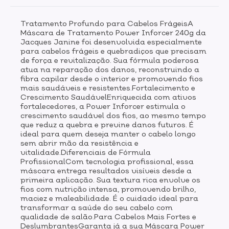
com qualidade de salão.Para Cabelos Mais Fortes e
DeslumbrantesGaranta já a sua Máscara Power
Tratamento Profundo para Cabelos FrágeisA
Inforcer e conquiste um cabelo resistente, forte e
Máscara de Tratamento Power Inforcer 240g da
deslumbrante. O tratamento que seus fios merecem
Jacques Janine foi desenvolvida especialmente
está ao seu alcance!
para cabelos frágeis e quebradiços que precisam
de força e revitalização. Sua fórmula poderosa
atua na reparação dos danos, reconstruindo a
fibra capilar desde o interior e promovendo fios
mais saudáveis e resistentes.Fortalecimento e
Crescimento SaudávelEnriquecida com ativos
fortalecedores, a Power Inforcer estimula o
crescimento saudável dos fios, ao mesmo tempo
que reduz a quebra e previne danos futuros. É
ideal para quem deseja manter o cabelo longo
sem abrir mão da resistência e
vitalidade.Diferenciais de Fórmula
ProfissionalCom tecnologia profissional, essa
máscara entrega resultados visíveis desde a
primeira aplicação. Sua textura rica envolve os
fios com nutrição intensa, promovendo brilho,
maciez e maleabilidade. É o cuidado ideal para
transformar a saúde do seu cabelo com
qualidade de salão.Para Cabelos Mais Fortes e
DeslumbrantesGaranta já a sua Máscara Power