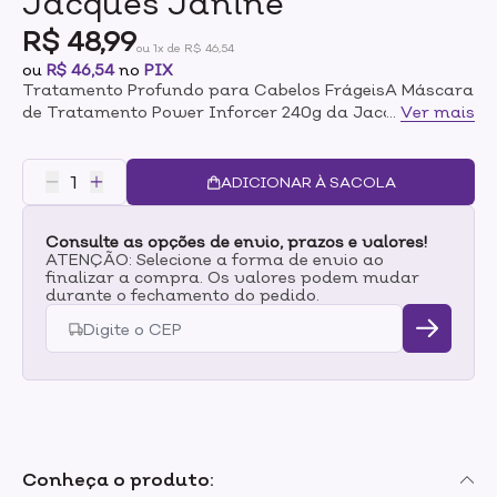
Jacques Janine
R$ 48,99
ou 1x de R$ 46,54
ou
R$ 46,54
no
PIX
Tratamento Profundo para Cabelos FrágeisA Máscara
de Tratamento Power Inforcer 240g da Jacques
...
Ver mais
Janine foi desenvolvida especialmente para cabelos
frágeis e quebradiços que precisam de força e
revitalização. Sua fórmula poderosa atua na
ADICIONAR À SACOLA
reparação dos danos, reconstruindo a fibra capilar
desde o interior e promovendo fios mais saudáveis e
Consulte as opções de envio, prazos e valores!
resistentes.Fortalecimento e Crescimento
ATENÇÃO: Selecione a forma de envio ao
SaudávelEnriquecida com ativos fortalecedores, a
finalizar a compra. Os valores podem mudar
Power Inforcer estimula o crescimento saudável dos
durante o fechamento do pedido.
fios, ao mesmo tempo que reduz a quebra e previne
danos futuros. É ideal para quem deseja manter o
cabelo longo sem abrir mão da resistência e
vitalidade.Diferenciais de Fórmula ProfissionalCom
tecnologia profissional, essa máscara entrega
resultados visíveis desde a primeira aplicação. Sua
textura rica envolve os fios com nutrição intensa,
promovendo brilho, maciez e maleabilidade. É o
Conheça o produto:
cuidado ideal para transformar a saúde do seu cabelo