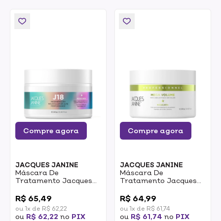
Compre agora
Compre agora
JACQUES JANINE
JACQUES JANINE
Máscara De
Máscara De
Tratamento Jacques
Tratamento Jacques
Janine J18 240g
Janine Mega Volume
0
0
240g
R$ 65,49
R$ 64,99
ou 1x de R$ 62,22
ou 1x de R$ 61,74
ou
R$ 62,22
no
PIX
ou
R$ 61,74
no
PIX