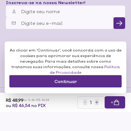
Inscreva-se na nossa Newsletter!
Ao clicar em 'Continuar', você concorda com o uso de
cookies para aprimorar sua experiência de
nevegação. Para mais detalhes sobre como
tratamos suas informações, consulte nossa
Política
de Privacidade
Continuar
R$ 48,99
ou 1x de R$ 46,54
Formas de
ou
R$ 46,54
no
PIX
Pagamentos
Certificados
RAZÃO SOCIAL: SONEDA A CASA DA BELEZA LTDA CNP:07.116.306/0001-57