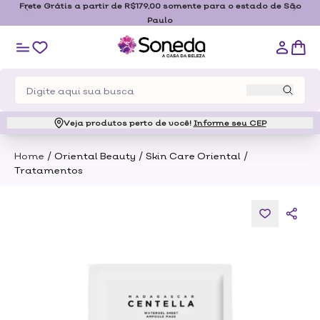
Frete Grátis a partir de R$179,00 somente para o estado de São
Paulo
Veja produtos perto de você!
Informe seu CEP
/
/
/
Home
Oriental Beauty
Skin Care Oriental
Tratamentos