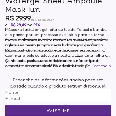
Watergel Sheet Ampoule
Mask 1un
R$ 29,99
ou 1x de R$ 28,49
ou
R$ 28,49
no
PIX
Máscara facial em gel feita de tecido Tencel e bambu,
que passa por um processo exclusivo para se torna
macia e altamente hidratante. Sua textura espessa e
Enriquecida com extrato de Centella Asiática, acalma
volumosa permite mas de 3x o conteúdo de uma
a pele enquanto proporciona hidratação profunda.
ampola em comparação com outras máscaras.
Máscara hidratante e calmante, desenvolvida para
acalmar a pele sensível e irritada. Utiliza uma folha de
gel aquosa exclusiva, embebida em uma ampola
Conhecida por seu material macio e não irritante,
concentrada contendo 51% de extrato de Centella
além de sua capacidade de aderir bem à pele para
...
Ver mais
Asiática e ácido hialurônico, para proporcionar
uma absorção ideal.
hidratação intensiva e promover a cicatrização da
Preencha as informações abaixo para ser
pele.
avisado quando o produto estiver disponível.
AVISE-ME