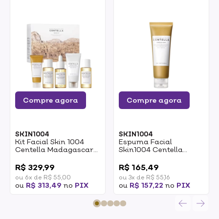
Compre agora
Compre agora
SKIN1004
SKIN1004
Kit Facial Skin 1004
Espuma Facial
Centella Madagascar
Skin1004 Centella
Travel
Ampoule Foam 125ml
0
0
R$ 329,99
R$ 165,49
ou 6x de R$ 55,00
ou 3x de R$ 55,16
ou
R$ 313,49
no
PIX
ou
R$ 157,22
no
PIX