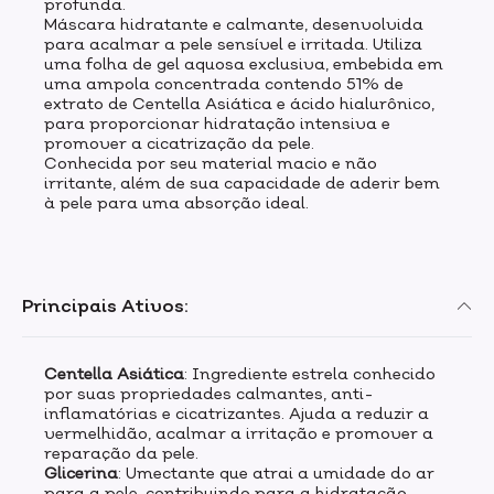
profunda.
Máscara hidratante e calmante, desenvolvida
para acalmar a pele sensível e irritada. Utiliza
uma folha de gel aquosa exclusiva, embebida em
uma ampola concentrada contendo 51% de
extrato de Centella Asiática e ácido hialurônico,
para proporcionar hidratação intensiva e
promover a cicatrização da pele.
Conhecida por seu material macio e não
irritante, além de sua capacidade de aderir bem
à pele para uma absorção ideal.
Principais Ativos:
Centella Asiática
: Ingrediente estrela conhecido
por suas propriedades calmantes, anti-
inflamatórias e cicatrizantes. Ajuda a reduzir a
vermelhidão, acalmar a irritação e promover a
reparação da pele.
Glicerina
: Umectante que atrai a umidade do ar
para a pele, contribuindo para a hidratação