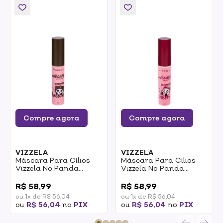
Compre agora
Compre agora
VIZZELA
VIZZELA
Máscara Para Cílios
Máscara Para Cílios
Vizzela No Panda
Vizzela No Panda
Brown 5g
Cherry Bordô 5g
0
0
R$ 58,99
R$ 58,99
ou 1x de R$ 56,04
ou 1x de R$ 56,04
ou
R$ 56,04
no
PIX
ou
R$ 56,04
no
PIX