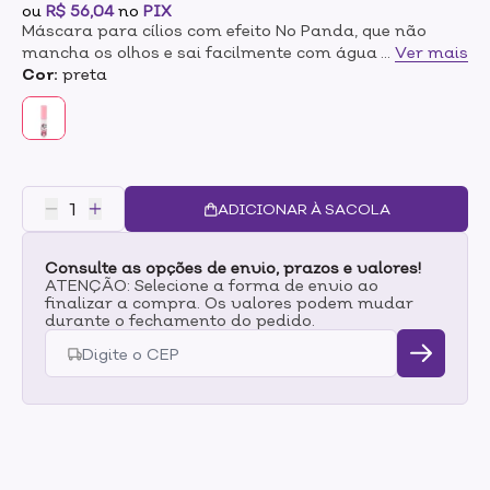
ou
R$ 56,04
no
PIX
Máscara para cílios com efeito No Panda, que não
mancha os olhos e sai facilmente com água morna em
...
Ver mais
forma de película.Possui um pincel BIG, curvado e
Cor:
preta
anatômico, que penteia os fios, promove volume,
definição e curvatura, deixando os cílios alongados e
destacados.Sua fórmula exclusiva garante longa
duração, sem borrar ao longo do dia, proporcionando
um olhar marcante e impecável.
ADICIONAR À SACOLA
Consulte as opções de envio, prazos e valores!
ATENÇÃO: Selecione a forma de envio ao
finalizar a compra. Os valores podem mudar
durante o fechamento do pedido.