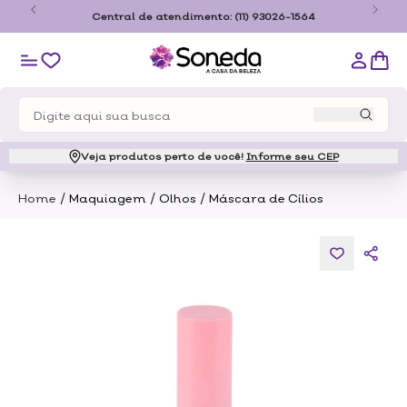
o
Central de atendimento:
(11) 93026-1564
Veja produtos perto de você!
Informe seu CEP
/
/
/
Home
Maquiagem
Olhos
Máscara de Cílios