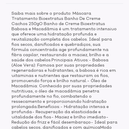
fácil desembaraço- Ideal para cabelos secos,
danificados e com químicaModo de Uso:Após lavar os
Saiba mais sobre o produto: Máscara
cabelos com shampoo, aplique o Banho de Creme
Tratamento Bioextratus Banho De Creme
uniformemente sobre os fios, massageando mecha
Cachos 250gO Banho de Creme Bioextratus
por mecha. Deixe agir por 5 a 10 minutos. Para
Babosa e Macadâmia é um tratamento intensivo
potencializar o resultado, utilize uma touca térmica ou
que oferece uma hidratação profunda e
plástica. Enxágue bem. Utilize de 1 a 2 vezes por
revitalização completa dos cabelos. Ideal para
semana para melhores resultados.
fios secos, danificados e quebradiços, sua
fórmula concentrada age profundamente na
fibra capilar, restaurando a maciez, brilho e a
saúde dos cabelos.Principais Ativos:- Babosa
(Aloe Vera): Famosa por suas propriedades
regeneradoras e hidratantes, a babosa é rica em
vitaminas e nutrientes que restauram os fios,
promovendo força e brilho natural.- Óleo de
Macadâmia: Conhecido por suas propriedades
nutritivas, o óleo de macadâmia penetra
profundamente no fio, combatendo o
ressecamento e proporcionando hidratação
prolongada.Benefícios:- Hidratação intensa e
profunda- Recuperação da elasticidade e
vitalidade dos fios- Maciez e brilho imediato-
Redução do frizz e fácil desembaraço- Ideal para
cabelos secos, danificados e com químicaModo