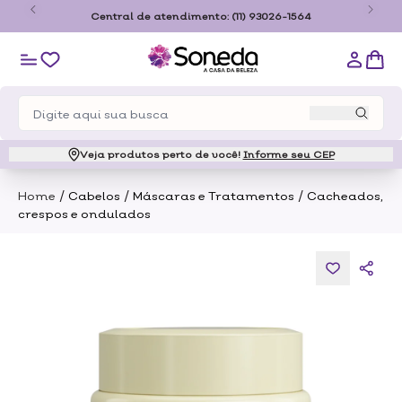
o
Central de atendimento:
(11) 93026-1564
Veja produtos perto de você!
Informe seu CEP
/
/
/
Home
Cabelos
Máscaras e Tratamentos
Cacheados,
crespos e ondulados