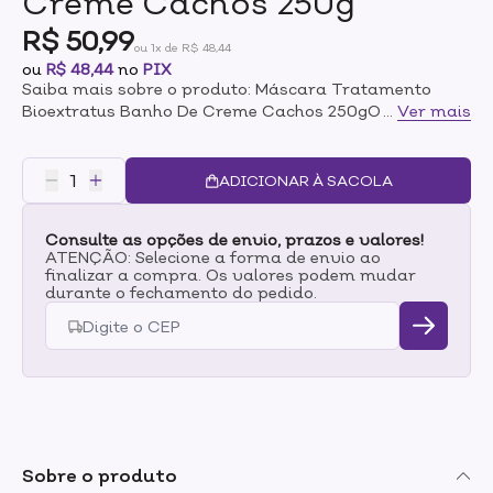
Creme Cachos 250g
R$ 50,99
ou 1x de R$ 48,44
ou
R$ 48,44
no
PIX
Saiba mais sobre o produto: Máscara Tratamento
Bioextratus Banho De Creme Cachos 250gO Banho de
...
Ver mais
Creme Bioextratus Babosa e Macadâmia é um
tratamento intensivo que oferece uma hidratação
profunda e revitalização completa dos cabelos. Ideal
ADICIONAR À SACOLA
para fios secos, danificados e quebradiços, sua
fórmula concentrada age profundamente na fibra
Consulte as opções de envio, prazos e valores!
capilar, restaurando a maciez, brilho e a saúde dos
ATENÇÃO: Selecione a forma de envio ao
cabelos.Principais Ativos:- Babosa (Aloe Vera):
finalizar a compra. Os valores podem mudar
Famosa por suas propriedades regeneradoras e
durante o fechamento do pedido.
hidratantes, a babosa é rica em vitaminas e
nutrientes que restauram os fios, promovendo força e
brilho natural.- Óleo de Macadâmia: Conhecido por
suas propriedades nutritivas, o óleo de macadâmia
penetra profundamente no fio, combatendo o
ressecamento e proporcionando hidratação
prolongada.Benefícios:- Hidratação intensa e
profunda- Recuperação da elasticidade e vitalidade
Sobre o produto
dos fios- Maciez e brilho imediato- Redução do frizz e