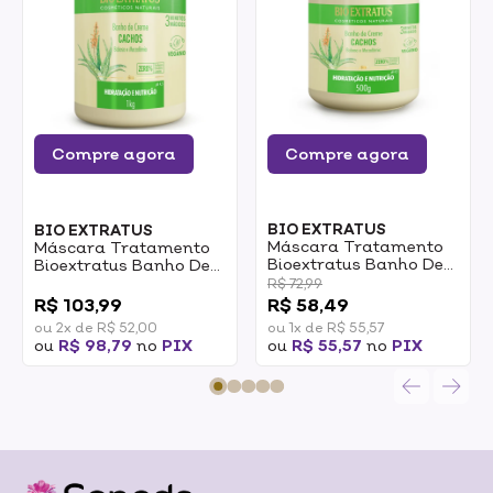
Compre agora
Compre agora
BIO EXTRATUS
BIO EXTRATUS
Máscara Tratamento
Máscara Tratamento
Bioextratus Banho De
Bioextratus Banho De
Creme Cachos 500g
Creme Cachos 1kg
0
R$ 72,99
R$ 103,99
R$ 58,49
ou 2x de R$ 52,00
ou 1x de R$ 55,57
ou
R$ 98,79
no
PIX
ou
R$ 55,57
no
PIX