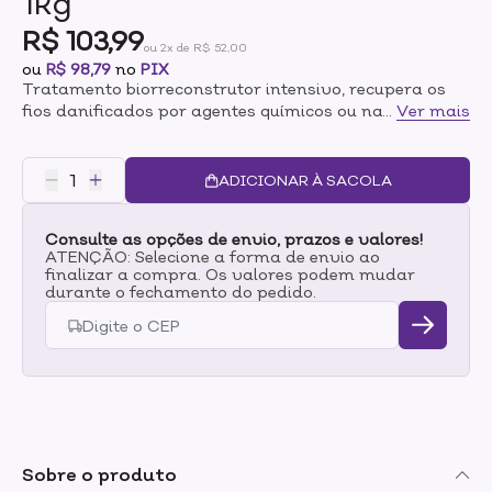
1kg
R$ 103,99
ou 2x de R$ 52,00
ou
R$ 98,79
no
PIX
Tratamento biorreconstrutor intensivo, recupera os
fios danificados por agentes químicos ou naturais.
...
Ver mais
Hidrata profundamente, devolve o brilho e a saúde
dos cabelos. Modo de Uso Para tratamento diário,
aplique a Máscara Queravit após lavar os cabelos,
ADICIONAR À SACOLA
massageando da raiz até as pontas. Para intensificar
o tratamento, use vaporizador ou touca de
Consulte as opções de envio, prazos e valores!
hidratação. Deixe agir de 3 a 5 minutos. Enxágue. Use
ATENÇÃO: Selecione a forma de envio ao
támbem os outros produtos da linha Queravit.
finalizar a compra. Os valores podem mudar
durante o fechamento do pedido.
Sobre o produto