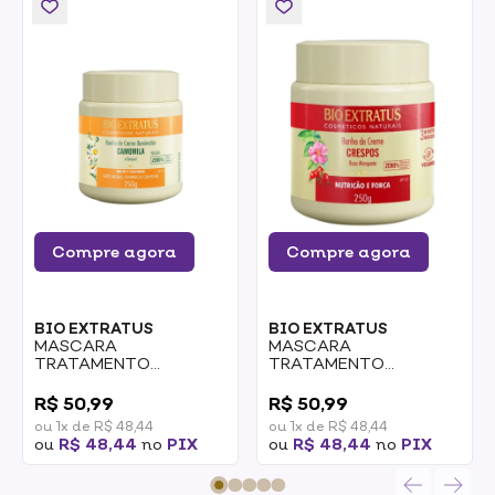
Compre agora
Compre agora
BIO EXTRATUS
BIO EXTRATUS
MASCARA
MASCARA
TRATAMENTO
TRATAMENTO
BIOEXTRATUS
BIOEXTRATUS BANHO
0
0
CAMOMILA 250g
DE CREME CRESPOS
R$ 50,99
R$ 50,99
250G
ou 1x de R$ 48,44
ou 1x de R$ 48,44
ou
R$ 48,44
no
PIX
ou
R$ 48,44
no
PIX