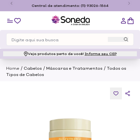
o
Central de atendimento:
(11) 93026-1564
Veja produtos perto de você!
Informe seu CEP
/
/
/
Home
Cabelos
Máscaras e Tratamentos
Todos os
Tipos de Cabelos