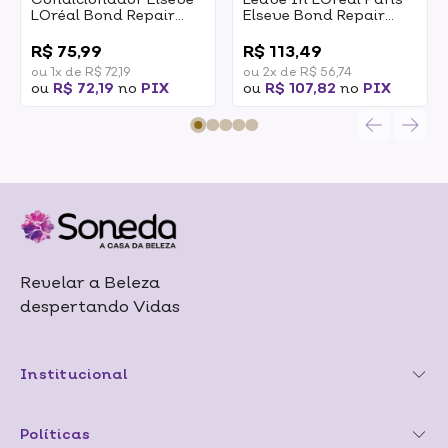
LOréal Bond Repair
Elseve Bond Repair
200ml
90ml
0
0
R$ 75,99
R$ 113,49
ou 1x de R$ 72,19
ou 2x de R$ 56,74
ou
R$ 72,19
no
PIX
ou
R$ 107,82
no
PIX
Revelar a Beleza
despertando Vidas
Institucional
Políticas