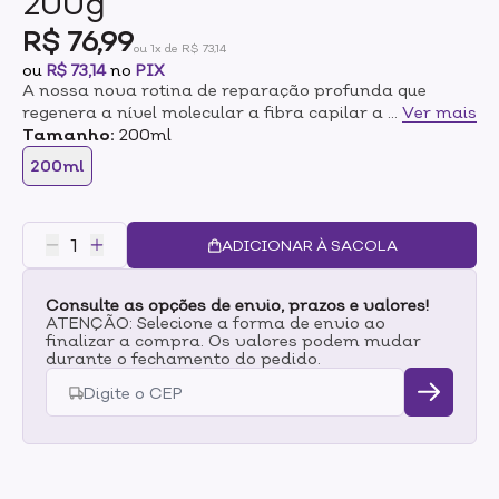
200g
R$ 76,99
ou 1x de R$ 73,14
ou
R$ 73,14
no
PIX
A nossa nova rotina de reparação profunda que
regenera a nível molecular a fibra capilar a partir do
...
Ver mais
interior. Para todos os tipos de cabelo danificado.
Tamanho:
200ml
200ml
A revolução da reparação capilar em casa para todos
os tipos de cabelo danificado: cabelo liso, ondulado ou
encaracolado.
ADICIONAR À SACOLA
A linha Bond Repair de L’Oréal Paris contém em sua
fórmula o Ácido Cítrico que age na camada mais
Consulte as opções de envio, prazos e valores!
profunda da fibra , o córtex, e recria as ligações
ATENÇÃO: Selecione a forma de envio ao
capilares quebradas a nível molecular para cabelos
finalizar a compra. Os valores podem mudar
transformados e reparados a sua força original.
durante o fechamento do pedido.