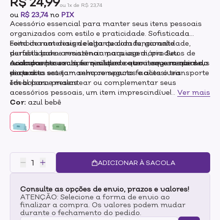
R$ 24,99
ou 1x de R$ 23,74
ou
R$ 23,74
no
PIX
Acessório essencial para manter seus itens pessoais
organizados com estilo e praticidade. Sofisticada
combina um design elegante com funcionalidade,
Feita de materiais de alta qualidade, garante
perfeita para armazenar maquiagem, produtos de
durabilidade e resistência para uso diário. Seu
cuidados pessoais ou qualquer outro item essencial do
acabamento exala feminilidade e um toque moderno,
Acompanha um zíper resistente que assegura que seus
dia a dia.
enquanto seu tamanho compacto facilita o transporte
pertences estejam sempre seguros e acessíveis.
em bolsas e malas.
Ideal para presentear ou complementar seus
acessórios pessoais, um item imprescindível para
...
Ver mais
quem aprecia organização sem comprometer o estilo.
Cor:
azul bebê
ADICIONAR À SACOLA
Consulte as opções de envio, prazos e valores!
ATENÇÃO: Selecione a forma de envio ao
finalizar a compra. Os valores podem mudar
durante o fechamento do pedido.