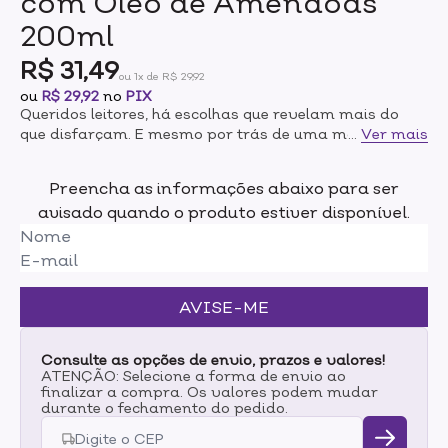
com Óleo de Amêndoas
200ml
R$ 31,49
ou 1x de R$ 29,92
ou
R$ 29,92
no
PIX
Queridos leitores, há escolhas que revelam mais do
que disfarçam. E mesmo por trás de uma máscara,
...
Ver mais
uma fragrância sempre entrega quem você
é.Enriquecido com o nobre óleo de amêndoas, hidrata
Preencha as informações abaixo para ser
por até 24h e possui perfumação prolongada.Conta
avisado quando o produto estiver disponível.
com uma fragrância oriental amadeirada gourmand
que explora tendências da perfumaria fina,
combinando a elegância da Flor de Íris com o toque
envolvente das Amêndoas Caramelizadas.O óleo vai
deixar sua pele macia e ressaltar a luminosidade, com
AVISE-ME
uma sensação suave.Além disso, todos os produtos
Paixão são aprovados pelo programa Leaping Bunny
da Cruelty Free International, padrão ouro
Consulte as opções de envio, prazos e valores!
globalmente reconhecido para produtos livre de
ATENÇÃO: Selecione a forma de envio ao
finalizar a compra. Os valores podem mudar
crueldade animal.
durante o fechamento do pedido.