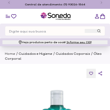
o
Central de atendimento:
(11) 93026-1564
Veja produtos perto de você!
Informe seu CEP
/
/
/
Home
Cuidados e Higiene
Cuidados Coporais
Óleo
Corporal