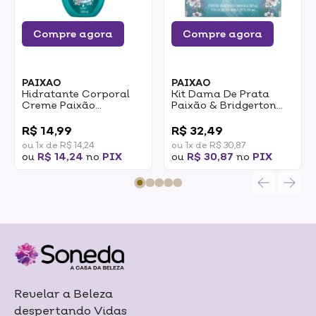
Compre agora
Compre agora
PAIXAO
PAIXAO
Hidratante Corporal
Kit Dama De Prata
Creme Paixão
Paixão & Bridgerton
Bridgerton Dama De
Loção Hidratante +
0
0
Prata Com Óleo De
Óleo Corporal 1un
R$ 14,99
R$ 32,49
Amêndoas 200ml
ou 1x de R$ 14,24
ou 1x de R$ 30,87
ou
R$ 14,24
no
PIX
ou
R$ 30,87
no
PIX
Revelar a Beleza
despertando Vidas