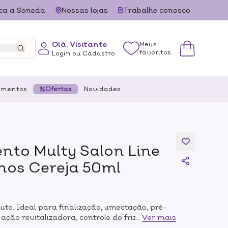
ca a Soneda
Nossas lojas
Trabalhe conosco
Olá, Visitante
Meus
favoritos
Login ou Cadastro
ementos
Ofertas
Novidades
nto Multy Salon Line
hos Cereja 50ml
oluto. Ideal para finalização, umectação, pré-
ação revitalizadora, controle do frizz e
...
Ver mais
ICAÇÃO:Recomendamos que use Óleo de