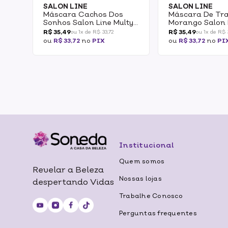
SALON LINE
SALON LINE
Máscara Cachos Dos
Máscara De Tr
Sonhos Salon Line Multy
Morango Salon 
Pink Lemonade 3 Em 1
Morango 3 Em 
R$ 35,49
R$ 35,49
ou 1x de R$ 33,72
ou 1x de R$ 
Cachos Blindados 1kg
Dos Sonhos Mul
ou
R$ 33,72
no
PIX
ou
R$ 33,72
no
PI
Extraordinário 
Institucional
Quem somos
Revelar a Beleza
Nossas lojas
despertando Vidas
Trabalhe Conosco
Perguntas frequentes