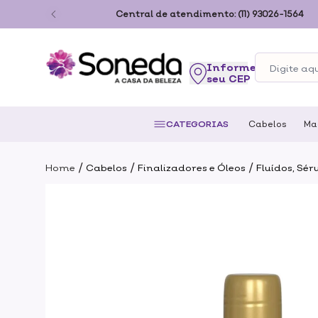
ão Paulo
Central de atendimento:
(11) 93026-1564
seu CEP
CATEGORIAS
Cabelos
Ma
/
/
/
Home
Cabelos
Finalizadores e Óleos
Fluídos, Sér