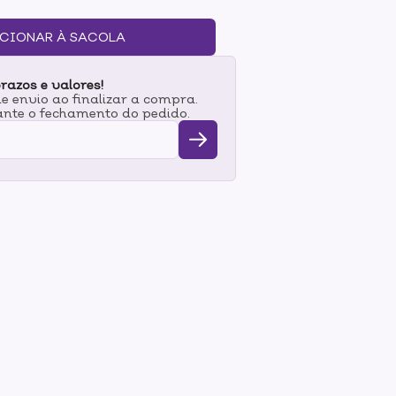
 cabelo.MODO DE USO:Com o cabelo seco ou
 óleo reparador na palma das mãos e espalhe
CIONAR À SACOLA
inalize como preferir. Sem enxágue.
razos e valores!
 envio ao finalizar a compra.
nte o fechamento do pedido.