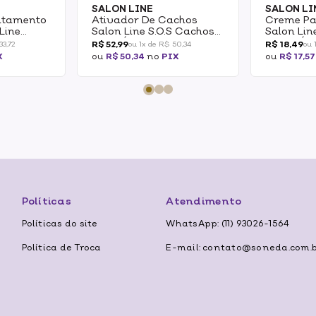
SALON LINE
SALON LI
atamento
Ativador De Cachos
Creme Pa
Line
Salon Line S.O.S Cachos
Salon Li
1 Cachos
Mel E Óleo De Argan 1k
Super Óle
R$ 52,99
R$ 18,49
33,72
ou 1x de R$ 50,34
ou 
ty
300g
X
ou
R$ 50,34
no
PIX
ou
R$ 17,57
1kg
Políticas
Atendimento
Políticas do site
WhatsApp: (11) 93026-1564
Política de Troca
E-mail: contato@soneda.com.