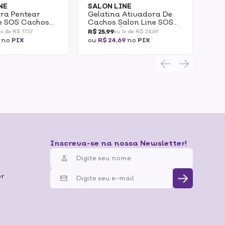
NE
SALON LINE
SAL
ra Pentear
Gelatina Ativadora De
Kit
ne SOS Cachos
Cachos Salon Line SOS
Dos
os Salon Line
Cachos Óleo De Coco
Cre
R$ 25,99
R$ 2
1x de R$ 17,57
ou 1x de R$ 24,69
400g
Le
no
PIX
ou
R$ 24,69
no
PIX
ou
R
Inscreva-se na nossa Newsletter!
br