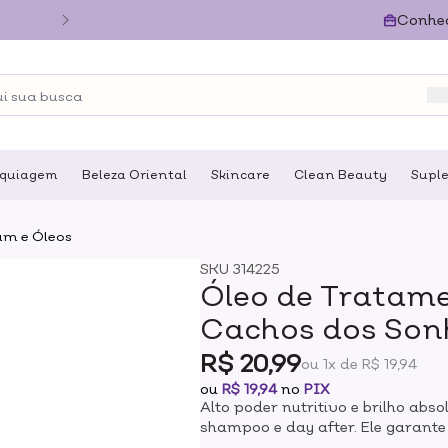
Conhe
quiagem
Beleza Oriental
Skincare
Clean Beauty
Supl
um e Óleos
SKU
314225
Óleo de Tratame
Cachos dos Son
R$ 20,99
ou 1x de R$ 19,94
ou
R$ 19,94
no
PIX
Alto poder nutritivo e brilho abs
shampoo e day after. Ele garante 
proteção térmica até 230°.IND