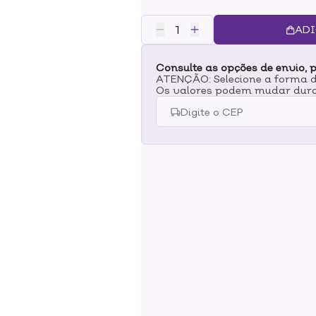
Tratamento para finalizar o seu
úmido, aplique algumas gotas do
ADI
bem do comprimento às pontas. F
Consulte as opções de envio, p
ATENÇÃO: Selecione a forma de
Os valores podem mudar dura