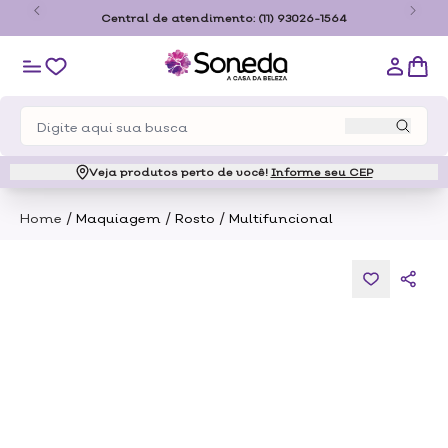
o
Central de atendimento:
(11) 93026-1564
Veja produtos perto de você!
Informe seu CEP
/
/
/
Home
Maquiagem
Rosto
Multifuncional