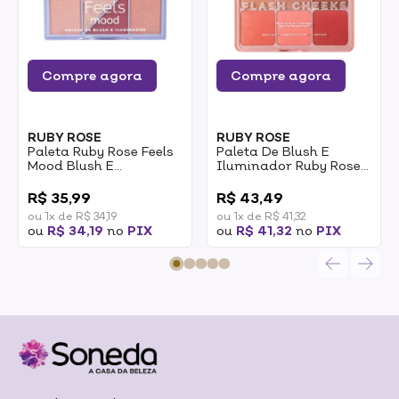
Compre agora
Compre agora
RUBY ROSE
RUBY ROSE
Paleta Ruby Rose Feels
Paleta De Blush E
Mood Blush E
Iluminador Ruby Rose
Iluminador 10.3g
Flash Cheeks Hbm1000
0
0
38,12g
R$ 35,99
R$ 43,49
ou 1x de R$ 34,19
ou 1x de R$ 41,32
ou
R$ 34,19
no
PIX
ou
R$ 41,32
no
PIX