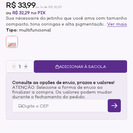
R$ 33,99
ou 1x de R$ 32,29
ou
R$ 32,29
no
PIX
Sua nécessaire do jeitinho que você ama com tamanho
compacto, tons coringas e alta pigmentação que
...
Ver mais
proporciona uma make mais que linda.Contendo 2
Tipo:
multifuncional
tons de bronzer, 2 tons de iluminador e 2 tons Blush
Para criar diferentes looks! Ideal para todos os tipos
de pele, oferece uma sensação leve com alta fixação e
textura aveludada. Além disso, o produto é vegano,
livre de parabenos, testado dermatologicamente e
cruelty-free.
ADICIONAR À SACOLA
Consulte as opções de envio, prazos e valores!
ATENÇÃO: Selecione a forma de envio ao
finalizar a compra. Os valores podem mudar
durante o fechamento do pedido.